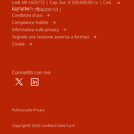
Lodi: MI-1426172 | Cap. Soc. € 550.000,00 i.v. | Cod.
Contattaci
Fisc. e P.I.: 11008200153 |
Condizioni d'uso
Compliance hotline
Informativa sulla privacy
Segnala una reazione avversa a farmaci
Cookie
Connettiti con noi
Politica sulla Privacy
Copyright© 2026 Lundbeck Italia S.p.A.