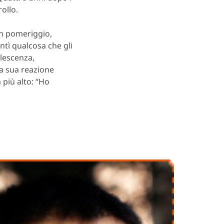
rollo.
un pomeriggio,
ntì qualcosa che gli
olescenza,
la sua reazione
a più alto: “Ho