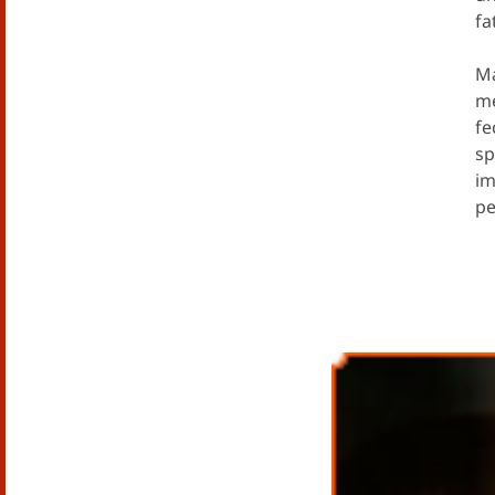
fa
Ma
me
fe
sp
im
pe