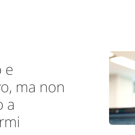
 e
o, ma non
o a
rmi