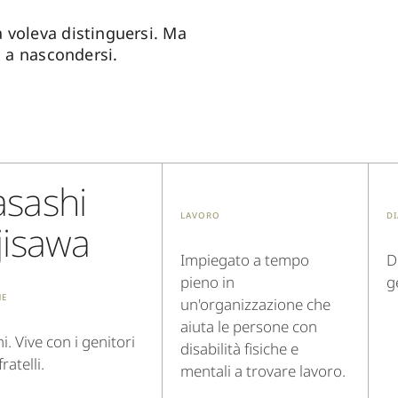
 voleva distinguersi. Ma
to a nascondersi.
sashi
Lavoro
D
jisawa
Impiegato a tempo
D
pieno in
g
ne
un'organizzazione che
aiuta le persone con
i. Vive con i genitori
disabilità fisiche e
ratelli.
mentali a trovare lavoro.