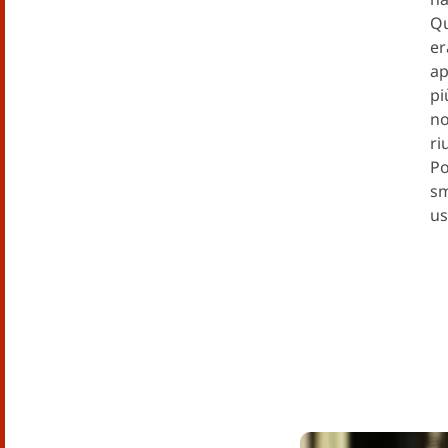
Qu
er
ap
pi
no
ri
Po
sm
us