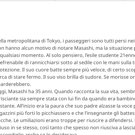
lla metropolitana di Tokyo, i passeggeri sono tutti persi nei
n hanno alcun motivo di notare Masashi, ma la situazione
 qualsiasi momento. Al solo pensiero, l’esile studente 21enn
refrenabile di rannicchiarsi sotto al sedile con le mani sulla t
otezione. Il suo cuore batte sempre più veloce, di certo sc
rca di stare fermo. Il suo viso brilla di sudore. Se morisse ora
arderebbero.
gi, Masashi ha 35 anni. Quando racconta la sua vita, semb
risciante sia sempre stata con lui fin da quando era bambi
stante. All’inizio era la paura che suo padre alzasse la voce p
gazzini più forti lo picchiassero e che l’insegnante gli battes
cche. Le umiliazioni erano troppe per riuscire a difendersi. 
iuso in se stesso, così tanto che spesso non riusciva a lascia
scondiglio anche se lo desiderava.