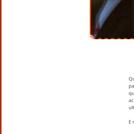
Qu
pa
qu
ac
ul
E 