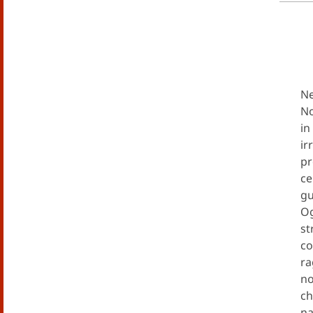
Ne
No
in
ir
pr
ce
gu
Og
st
co
ra
no
ch
na