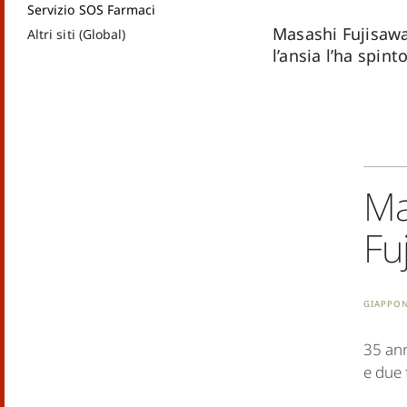
Servizio SOS Farmaci
Masashi Fujisawa
Altri siti (Global)
l’ansia l’ha spin
Ma
Fu
Giappo
35 ann
e due f