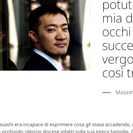
potut
mia d
occhi
succe
vergo
così t
Masashi
sashi era incapace di esprimere cosa gli stava accadendo, 
 profondo silenzio discese infatti sulla sua intera famiglia.