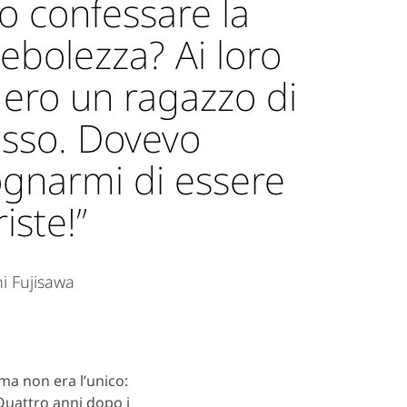
o confessare la
ebolezza? Ai loro
 ero un ragazzo di
sso. Dovevo
gnarmi di essere
riste!”
 Fujisawa
ma non era l’unico:
 Quattro anni dopo i