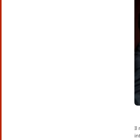
Il
in