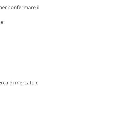
e per confermare
il
le
erca di mercato e