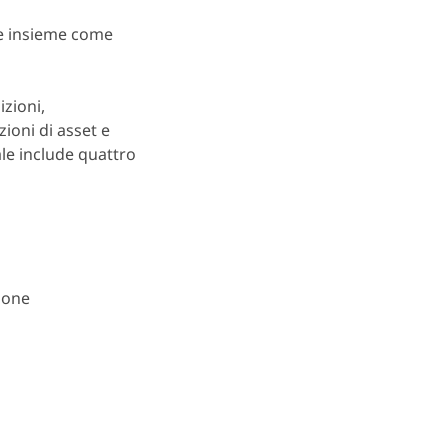
re insieme come
zioni,
zioni di asset e
ale include quattro
zione