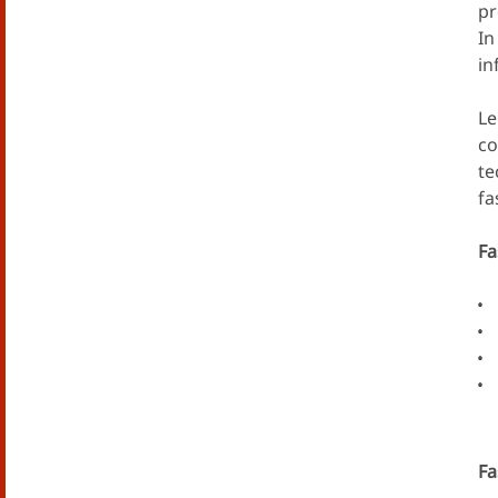
pr
In
in
Le
co
te
fa
Fa
Fa