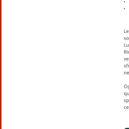
Le
so
Lu
Ri
ve
sf
ne
Og
qu
sp
ce