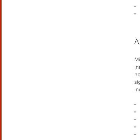
A
Mi
in
no
si
in