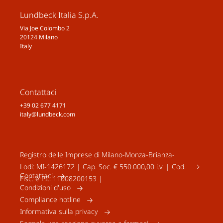
Lundbeck Italia S.p.A.
Via Joe Colombo 2
20124 Milano
Italy
Contattaci
+39 02 677 4171
italy@lundbeck.com
Registro delle Imprese di Milano-Monza-Brianza-
Lodi: MI-1426172 | Cap. Soc. € 550.000,00 i.v. | Cod.
Contattaci
Fisc. e P.I.: 11008200153 |
Condizioni d'uso
Compliance hotline
Informativa sulla privacy