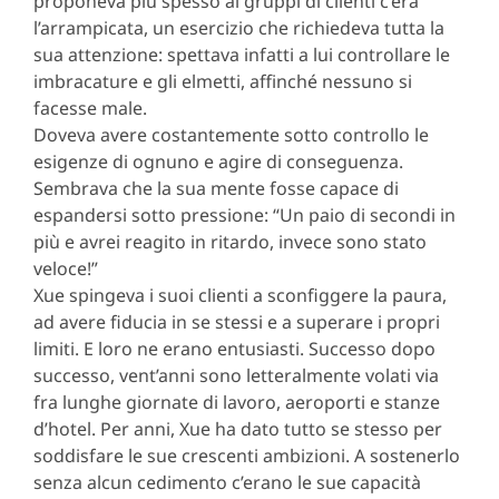
proponeva più spesso ai gruppi di clienti c’era
l’arrampicata, un esercizio che richiedeva tutta la
sua attenzione: spettava infatti a lui controllare le
imbracature e gli elmetti, affinché nessuno si
facesse male.
Doveva avere costantemente sotto controllo le
esigenze di ognuno e agire di conseguenza.
Sembrava che la sua mente fosse capace di
espandersi sotto pressione: “Un paio di secondi in
più e avrei reagito in ritardo, invece sono stato
veloce!”
Xue spingeva i suoi clienti a sconfiggere la paura,
ad avere fiducia in se stessi e a superare i propri
limiti. E loro ne erano entusiasti. Successo dopo
successo, vent’anni sono letteralmente volati via
fra lunghe giornate di lavoro, aeroporti e stanze
d’hotel. Per anni, Xue ha dato tutto se stesso per
soddisfare le sue crescenti ambizioni. A sostenerlo
senza alcun cedimento c’erano le sue capacità