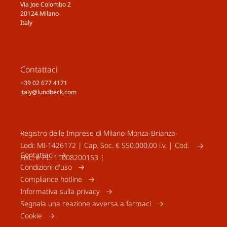
Via Joe Colombo 2
20124 Milano
Italy
Contattaci
+39 02 677 4171
italy@lundbeck.com
Registro delle Imprese di Milano-Monza-Brianza-
Lodi: MI-1426172 | Cap. Soc. € 550.000,00 i.v. | Cod.
Contattaci
Fisc. e P.I.: 11008200153 |
Condizioni d'uso
Compliance hotline
Informativa sulla privacy
Segnala una reazione avversa a farmaci
Cookie