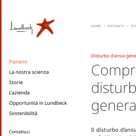
Home
Pazienti
Ps
Disturbo d'ansia gene
Pazienti
Compre
La nostra scienza
disturb
Storie
L’azienda
genera
Opportunità in Lundbeck
Sostenibilità
Il disturbo d’ans
Contattaci