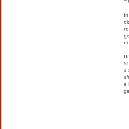
In
di
re
ge
di
Un
51
al
af
al
ge