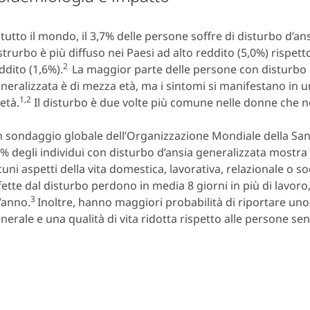
 tutto il mondo, il 3,7% delle persone soffre di disturbo d’an
strurbo è più diffuso nei Paesi ad alto reddito (5,0%) rispett
2
ddito (1,6%).
La maggior parte delle persone con disturbo 
neralizzata è di mezza età, ma i sintomi si manifestano in u
1,2
 età.
Il disturbo è due volte più comune nelle donne che n
 sondaggio globale dell’Organizzazione Mondiale della Sanit
% degli individui con disturbo d’ansia generalizzata mostra g
cuni aspetti della vita domestica, lavorativa, relazionale o so
fette dal disturbo perdono in media 8 giorni in più di lavoro, 
3
l’anno.
Inoltre, hanno maggiori probabilità di riportare un
nerale e una qualità di vita ridotta rispetto alle persone sen