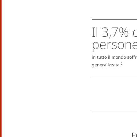
Il 3,7% 
person
in tutto il mondo soffr
2
generalizzata.
E