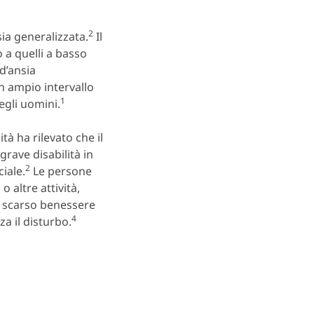
2
sia generalizzata.
Il
o a quelli a basso
d’ansia
n ampio intervallo
1
egli uomini.
à ha rilevato che il
rave disabilità in
2
ciale.
Le persone
o altre attività,
o scarso benessere
4
za il disturbo.