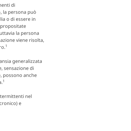
enti di
 la persona può
ia o di essere in
propositate
tuttavia la persona
zione viene risolta,
1
ro.
’ansia generalizzata
, sensazione di
e, possono anche
1
a.
termittenti nel
(cronico) e