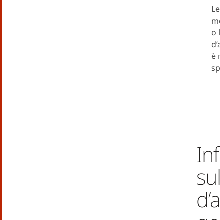
Le
me
o 
d’
è 
sp
In
su
d’