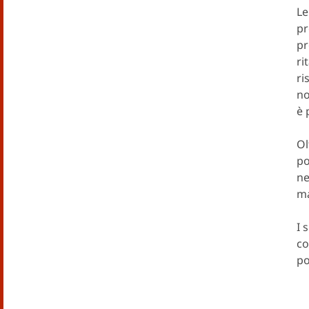
Le
pr
pr
ri
ri
no
è 
Ol
po
ne
ma
I 
co
po