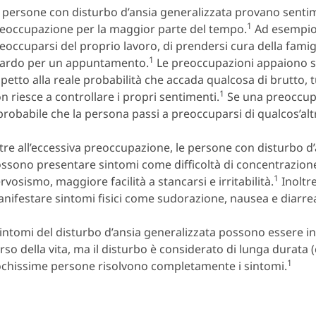
 persone con disturbo d’ansia generalizzata provano sentim
1
eoccupazione per la maggior parte del tempo.
Ad esempio,
eoccuparsi del proprio lavoro, di prendersi cura della famigl
1
tardo per un appuntamento.
Le preoccupazioni appaiono s
spetto alla reale probabilità che accada qualcosa di brutto, 
1
n riesce a controllare i propri sentimenti.
Se una preoccupa
probabile che la persona passi a preoccuparsi di qualcos’alt
tre all’eccessiva preoccupazione, le persone con disturbo d
ssono presentare sintomi come difficoltà di concentrazione
1
rvosismo, maggiore facilità a stancarsi e irritabilità.
Inoltr
nifestare sintomi fisici come sudorazione, nausea e diarre
sintomi del disturbo d’ansia generalizzata possono essere in
rso della vita, ma il disturbo è considerato di lunga durata 
1
chissime persone risolvono completamente i sintomi.