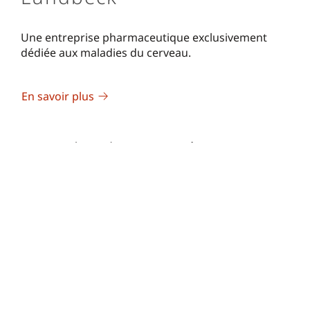
Une entreprise pharmaceutique exclusivement
dédiée aux maladies du cerveau.
En savoir plus
Avec plus de 70 années
d'expertise dans les
neurosciences, Lundbeck a
développé et commercialisé un
grand nombre de traitements
pour les maladies du cerveau.
Derrière la science, se trouvent
des chercheurs dévoués, des