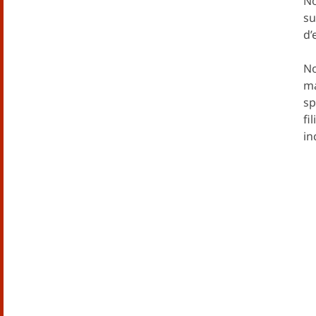
No
su
d’
No
ma
sp
fi
in