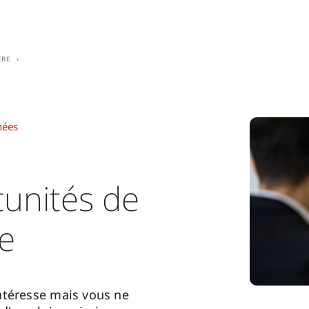
ère
nées
unités de
re
ntéresse mais vous ne