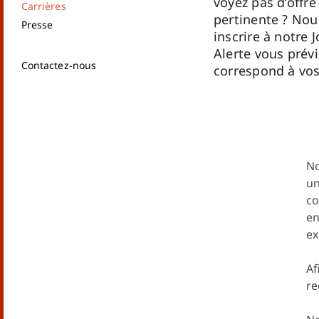
voyez pas d’offre
Carrières
pertinente ? Nou
Presse
inscrire à notre 
Alerte vous prévi
Contactez-nous
correspond à vos
No
un
co
en
ex
Af
re