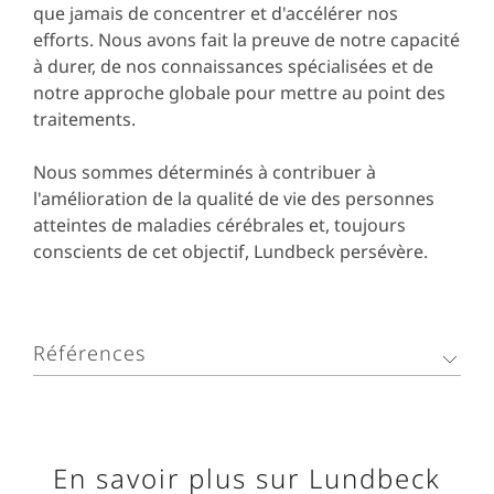
que jamais de concentrer et d'accélérer nos
efforts. Nous avons fait la preuve de notre capacité
à durer, de nos connaissances spécialisées et de
notre approche globale pour mettre au point des
traitements.
Nous sommes déterminés à contribuer à
l'amélioration de la qualité de vie des personnes
atteintes de maladies cérébrales et, toujours
conscients de cet objectif, Lundbeck persévère.
Références
GBD 2019 Diseases and Injuries
Collaborators, Global burden of 369 diseases
and injuries in 204 countries and territories,
En savoir plus sur Lundbeck