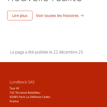
Lire plus
Voir toutes les histoires
La page a été publiée le 22 décembre 25
Lundbeck SAS
Tour W
102 Terrasse Boieldieu
92085 Paris La Défense Cedex
France