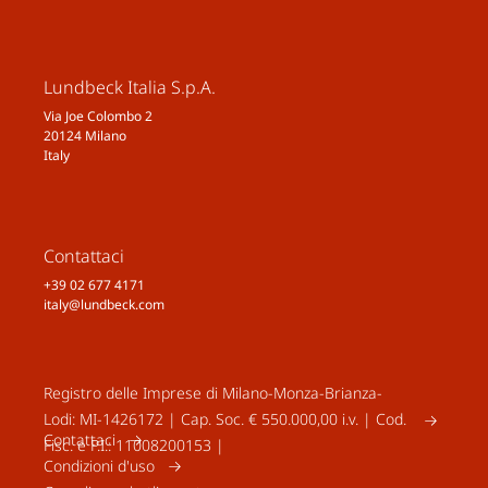
Lundbeck Italia S.p.A.
Via Joe Colombo 2
20124 Milano
Italy
Contattaci
+39 02 677 4171
italy@lundbeck.com
Registro delle Imprese di Milano-Monza-Brianza-
Lodi: MI-1426172 | Cap. Soc. € 550.000,00 i.v. | Cod.
Contattaci
Fisc. e P.I.: 11008200153 |
Condizioni d'uso