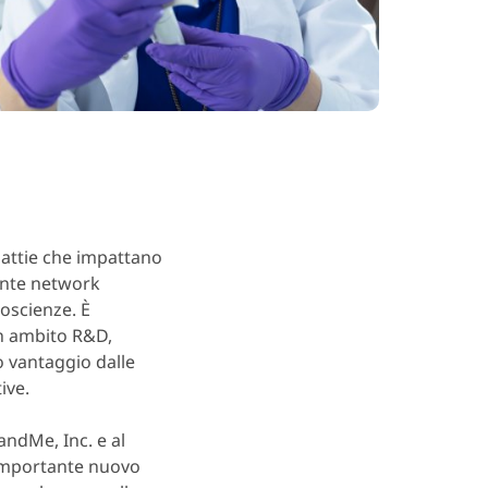
lattie che impattano
tante network
roscienze. È
in ambito R&D,
o vantaggio dalle
ive.
andMe, Inc. e al
 importante nuovo