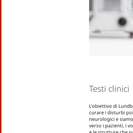
Testi clinici
L'obiettivo di Lundb
curare i disturbi psi
neurologici e siamo
verso i pazienti, i v
e le strutture che p