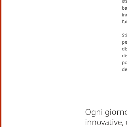
st
ba
in
l’
St
pe
di
di
po
de
Ogni giorno
innovative, 