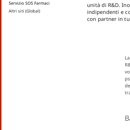
Servizio SOS Farmaci
unità di R&D. Ino
Altri siti (Global)
indipendenti e c
con partner in tu
La
R&
vo
ps
de
tr
B