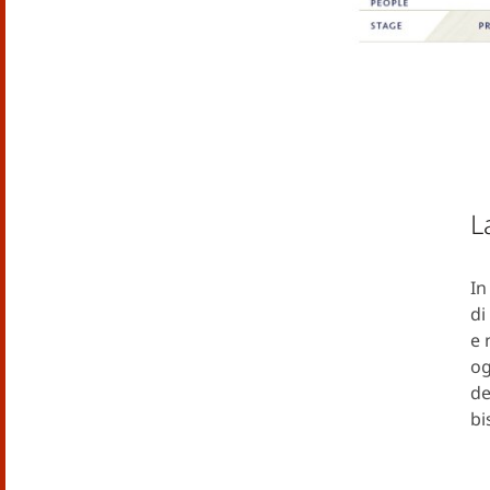
L
In
di
e 
og
de
bi