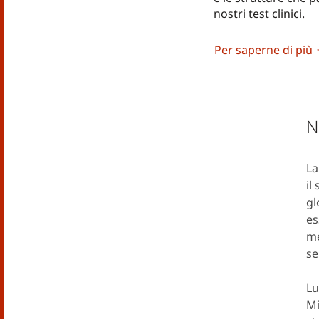
nostri test clinici.
Per saperne di più
N
La
il
gl
es
me
se
Lu
Mi