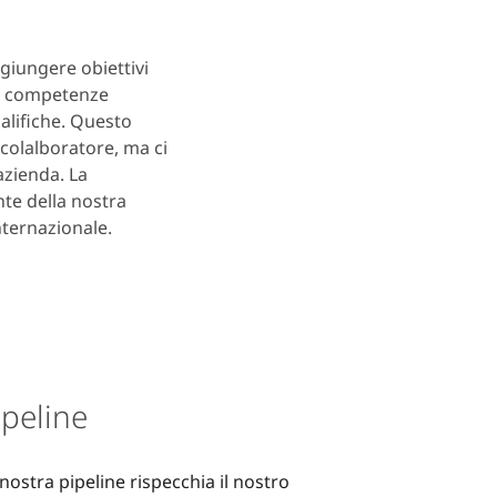
giungere obiettivi
re competenze
ualifiche. Questo
colalboratore, ma ci
azienda. La
nte della nostra
nternazionale.
ipeline
nostra pipeline rispecchia il nostro