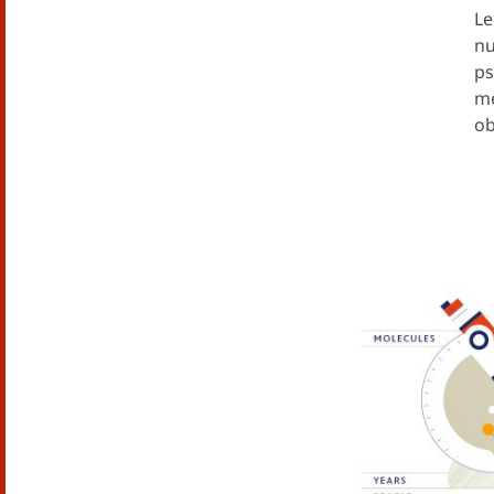
Le
nu
ps
me
ob