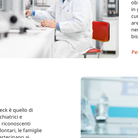
ob
in 
cu
are
ne
bi
Pe
eck è quello di
chiatrici e
 riconoscenti
olontari, le famiglie
artecipano ai