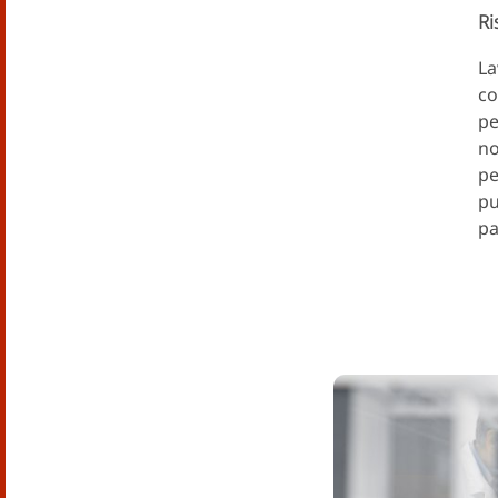
Ri
La
co
pe
no
pe
pu
pa