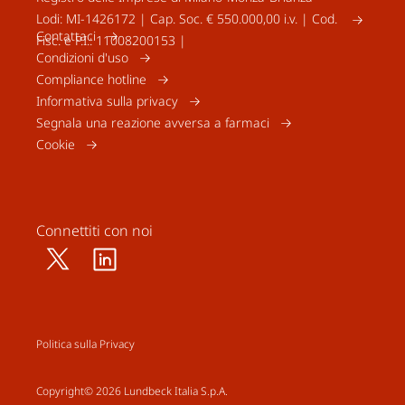
Lodi: MI-1426172 | Cap. Soc. € 550.000,00 i.v. | Cod.
Contattaci
Fisc. e P.I.: 11008200153 |
Condizioni d'uso
Compliance hotline
Informativa sulla privacy
Segnala una reazione avversa a farmaci
Cookie
Connettiti con noi
Politica sulla Privacy
Copyright© 2026 Lundbeck Italia S.p.A.