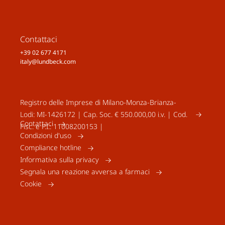
Contattaci
+39 02 677 4171
italy@lundbeck.com
Registro delle Imprese di Milano-Monza-Brianza-
Lodi: MI-1426172 | Cap. Soc. € 550.000,00 i.v. | Cod.
Contattaci
Fisc. e P.I.: 11008200153 |
Condizioni d'uso
Compliance hotline
Informativa sulla privacy
Segnala una reazione avversa a farmaci
Cookie