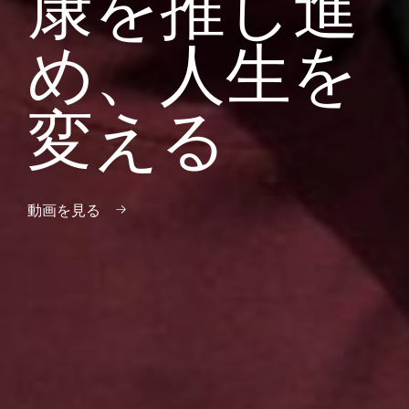
康を推し進
め、人生を
変える
動画を見る