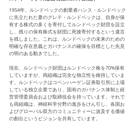
1954年、ルンドベックの創業者ハンス・ルンドベック
に先立たれた妻のグレテ・ルンドベックは、自身が保
有する株式の多くを寄付してルンドベック財団を設立
し、残りの保有株式を財団に死後寄付するという遺言
を残しました。これは、ルンドベックの未来のための
明確な存在意義とガバナンスの確保を目標とした先見
の明のある動きでした。
現在、ルンドベック財団はルンドベック株を70%保有
していますが、両組織は完全な独立性を維持していま
す。ルンドベックはコペンハーゲン証券取引所に上場
している独立企業であり、固有のガバナンス体制と経
営管理委員会および取締役会を持っています。それで
も両組織は、神経科学分野の進歩をけん引し、各国お
よびグローバル双方のコミュニティーに波及する価値
の創出というビジョンを共有しています。