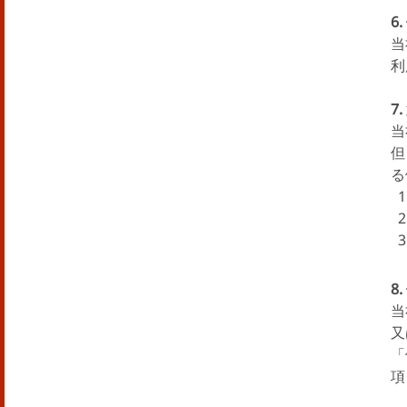
6
当
利
7
当
但
る
8
当
又
「
項