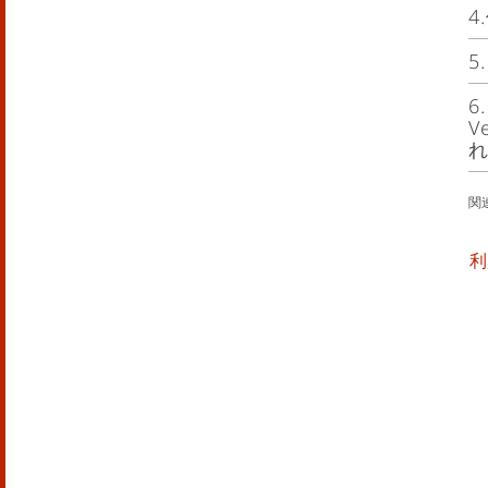
窓
4
当
す
5
当
は
6
託
当
V
１
す
を
当
報
記
な
関
P
い
す
A
パ
関
利
の
(
P
お
C
扱
２
情
当
P
（
１
A
れ
究
の
人
の