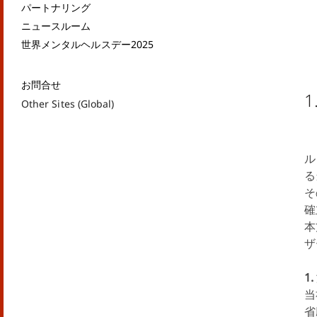
パートナリング
ニュースルーム
世界メンタルヘルスデー2025
お問合せ
Other Sites (Global)
ル
る
そ
確
本
ザ
1
当
省