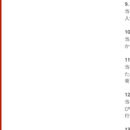
9
当
人
1
当
か
1
当
た
発
1
当
び
行
1