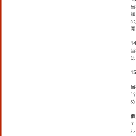
当
加
の
開
1
当
は
1
当
当
め
個
〒
ル