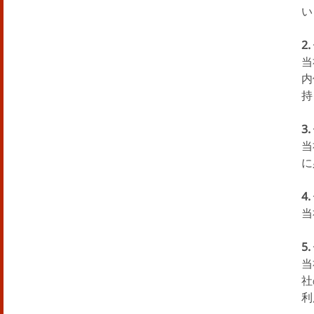
い
2
当
内
持
3
当
に
4
当
5
当
社
利