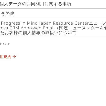
口にお問い合わせください。
.個人データの共同利用に関する事項
社は、その事業を行うことに伴い、事業遂行上必要となる
が、これらの個人情報は以下の目的で利用させていただき
. その他
社は以下の第三者との間で個人データを共同利用します。
、業務を円滑に進めるため、個人情報の取扱いの全部また
. Progress in Mind Japan Resource Cente
し、当該業務委託者に対して、利用目的の達成に必要な範
社は、法令で認められる範囲で個人データを第三者に提供
eeva CRM Approved Email（関連ニュースレタ
）ルンドベックA/Sとの共同利用
ることがありますが、この場合、当社は、これらの業務委
予めご了承願います。
れたお客様の個人情報の取扱いについて
社は、上記「個人情報の利用目的」記載の各個人情報に係
の取扱いに関する契約の締結をはじめ、必要かつ適切な監
「個人情報の利用目的記載の目的のために、ルンドベックA/
お、Progress in Mind Japan Resource Centerニ
連リンク
rogress in Mind Japan Resource Centerニュースレターおよ
ます。当該個人データの管理について責任を有する者は、
るVeeva CRM Approved Email（関連ニュースレター
pproved Email（関連ニュースレターを含む）に登録さ
ン株式会社です。ルンドベックA/Sについての情報は、
Priv
係者の方々その他のお客様の個人情報の取扱いについては、
用規約
他のお客様の個人情報の取扱いについては、上記の各記載
lundbeck.com)（英語）
をご参照ください。
rogress in Mind Japan Resource Centerニュースレターおよ
よびルンドベックA/Sにおいて、以下のプライバシー通知
RM Approved Email（関連ニュースレターを含む）に登
います。
）株式会社日本アルトマーク
報の取扱いについて」に記載しておりますので、そちらを
社は、株式会社日本アルトマークが管理・運営するメディ
rogress in Mind Japan Resource Centerニュースレターおよ
ＭＤＢ）の個人情報を特定の企業と共同して利用いたしま
）医療関係者の方々（医師、薬剤師、看護師など）、医学
pproved Email（関連ニュースレターを含む）に登録されたHC
る個人データの項目、共同して利用する者の範囲、利用す
機関の方に関する個人情報
お客様に対するプライバシー通知
データの管理について責任を有する者については、
株式会
医薬品の適正使用に関する情報の提供、収集及び検討のた
ホームページ
をご覧下さい。
医薬品の品質、安全性又は有効性に関する情報の提供、収