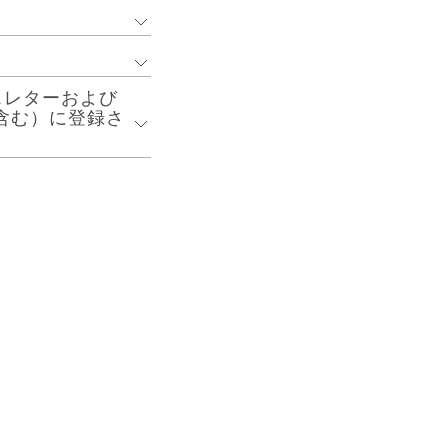
個人情報を取得しま
ます。また、当社
は一部を第三者に委
rニュースレターおよび
囲で個人情報を提供
することがあること
ーを含む）に登録さ
託者との間で個人情
る個人データを、上
督を行います。
S.と共同利用して
ュースレターおよび当社が運用
びVeeva CRM
ルンドベック・ジャ
を含む）に登録された医療
れた医療関係者の方々そ
acy Policy
以下の「6.
にかかわらず、当社
びVeeva
の記載に従って取り
録されたお客様の個人
ご覧ください。
カルデータベース
びVeeva CRM
す。共同して利用さ
・薬学に関連する研
Pその他Lundbeck
る者の利用目的、個
社日本アルトマーク
め
集及び検討のため