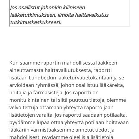
Jos osallistut johonkin kliiniseen
lääketutkimukseen, ilmoita haittavaikutus
tutkimuskeskukseesi.
Kun saamme raportin mahdollisesta lääkkeen
aiheuttamasta haittavaikutuksesta, raportti
lisätään Lundbeckin lääketurvatietokantaan ja se
arvioidaan ryhmässä, johon osallistuu lääkäreitä,
hoitajia ja farmasisteja. Jos raportti on
monitulkintainen tai siitä puuttuu tietoja, olemme
velvoitettuja ottamaan yhteyttä raportoijaan
lisätietojen varalta. Jos raportti saadaan potilaalta,
pyydämme lupaa ottaa yhteyttä potilaan hoitavaan
lääkäriin varmistaaksemme annetut tiedot ja
mahdollisesti pyydämme oleellisia lisätietoja