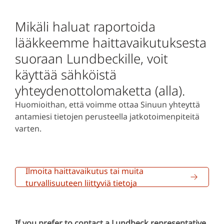
Mikäli haluat raportoida
lääkkeemme haittavaikutuksesta
suoraan Lundbeckille, voit
käyttää sähköistä
yhteydenottolomaketta (alla).
Huomioithan, että voimme ottaa Sinuun yhteyttä
antamiesi tietojen perusteella jatkotoimenpiteitä
varten.
Ilmoita haittavaikutus tai muita
turvallisuuteen liittyviä tietoja
If you prefer to contact a Lundbeck representative