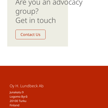
Are you an advocacy
group?
Get in touch
Contact Us
Oy H. Lundbeck Ab
Junakatu 9
Logomo Byrå
20100 Turku
Finland