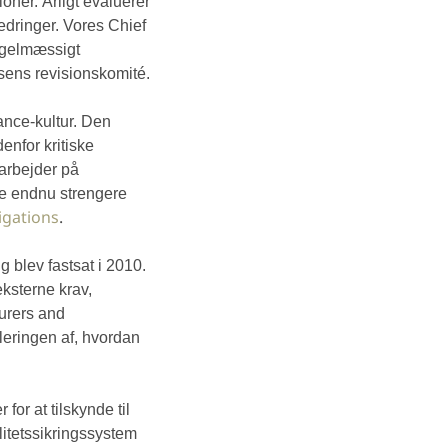
ner. Årligt evaluerer
edringer. Vores
Chief
egelmæssigt
lsens revisionskomité.
ance-kultur. Den
enfor kritiske
 arbejder på
e endnu strengere
igations
.
 blev fastsat i 2010.
eksterne krav,
urers and
leringen af, hvordan
for at tilskynde til
litetssikringssystem