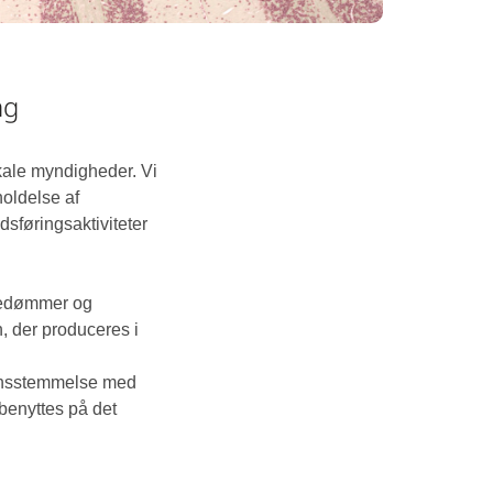
ng
kale myndigheder. Vi
holdelse af
dsføringsaktiviteter
bedømmer og
, der produceres i
rensstemmelse med
 benyttes på det