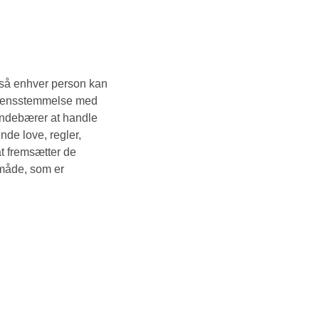
, så enhver person kan
overensstemmelse med
indebærer at handle
nde love, regler,
at fremsætter de
 måde, som er