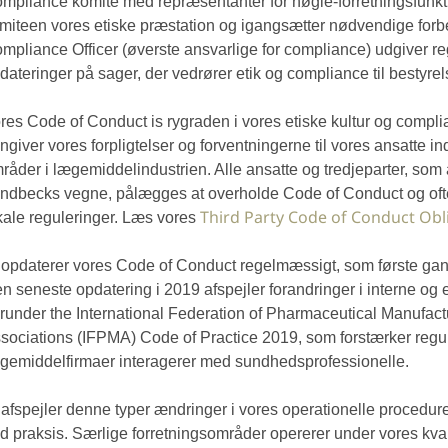
mpliance komité med repræsentanter for nøgle-forretningsfunktio
miteen vores etiske præstation og igangsætter nødvendige forb
mpliance Officer (øverste ansvarlige for compliance) udgiver r
dateringer på sager, der vedrører etik og compliance til bestyre
res Code of Conduct is rygraden i vores etiske kultur og compli
ngiver vores forpligtelser og forventningerne til vores ansatte ind
råder i lægemiddelindustrien. Alle ansatte og tredjeparter, som
ndbecks vegne, pålægges at overholde Code of Conduct og oft
Third Party Code of Conduct Obl
kale reguleringer. Læs vores
 opdaterer vores Code of Conduct regelmæssigt, som første gang
n seneste opdatering i 2019 afspejler forandringer i interne og 
runder
the International Federation of Pharmaceutical Manufact
sociations (IFPMA) Code of Practice 2019, som forstærker regu
gemiddelfirmaer interagerer med sundhedsprofessionelle.
 afspejler denne typer ændringer i vores operationelle procedurer 
d praksis. Særlige forretningsområder opererer under vores kva