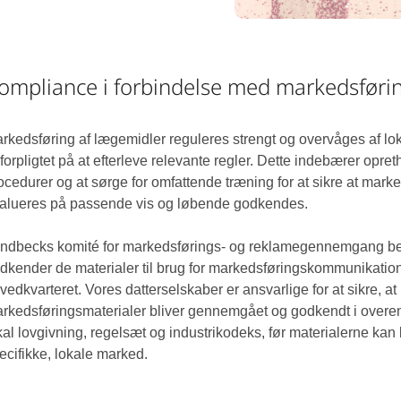
ompliance i forbindelse med markedsføri
rkedsføring af lægemidler reguleres strengt og overvåges af lo
 forpligtet på at efterleve relevante regler. Dette indebærer opret
ocedurer og at sørge for omfattende træning for at sikre at marke
alueres på passende vis og løbende godkendes.
ndbecks komité for markedsførings- og reklamegennemgang 
dkender de materialer til brug for markedsføringskommunikation
vedkvarteret. Vores datterselskaber er ansvarlige for at sikre, at
rkedsføringsmaterialer bliver gennemgået og godkendt i ove
kal lovgivning, regelsæt og industrikodeks, før materialerne kan
ecifikke, lokale marked.