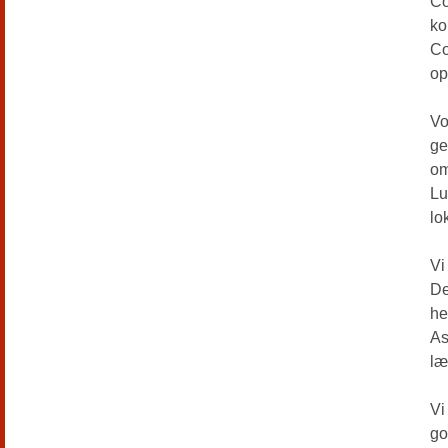
Co
ko
Co
op
Vo
ge
om
Lu
lo
Vi
De
he
As
læ
Vi
go