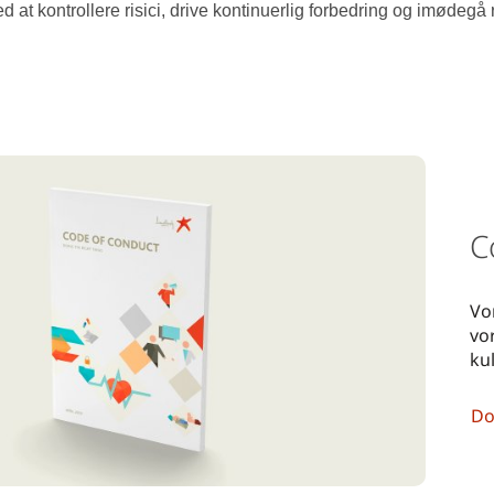
d at kontrollere risici, drive kontinuerlig forbedring og imødegå 
C
Vo
vo
kul
Do