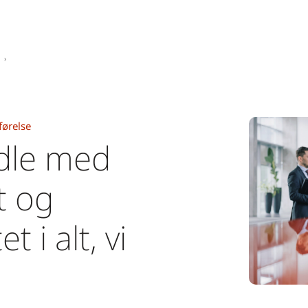
førelse
dle med
t og
et i alt, vi