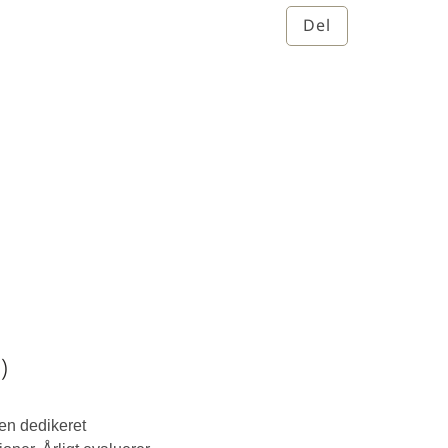
Del
)
 en dedikeret