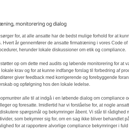
æning, monitorering og dialog
 sørger for, at alle ansatte har de bedst mulige forhold for at ku
s. Hvert år gennemfører de ansatte firmatræning i vores Code o
ocedurer, herunder lokale diskussioner om etik og compliance.
 støtter op om dette med audits og løbende monitorering for at va
 lokale krav og for at kunne indfange forslag til forbedring af pr
ditører giver feedback med korrigerende og forebyggende foranst
erskab og opfølgning hos den lokale ledelse.
 opmuntrer alle til at indgå i en løbende dialog om compliance 
lleger og foresatte. Imidlertid har vi forståelse for, at nogle ans
 diskutere spørgsmål og bekymringer åbent. Vi står til rådighed 
divider, som bekymrer sig for, om en sag ikke bliver behandlet på 
lighed for at rapportere alvorlige compliance bekymringer i fuld f