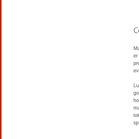
C
Ma
er
pr
ev
Lu
go
ho
ma
lo
sp