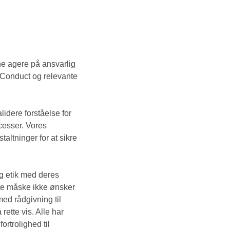
nne agere på ansvarlig
f Conduct og relevante
lidere forståelse for
ocesser. Vores
altninger for at sikre
og etik med deres
atte måske ikke ønsker
med rådgivning til
rette vis. Alle har
ortrolighed til