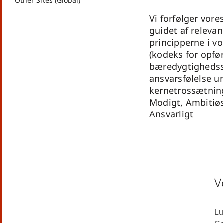
Other Sites (Global)
Vi forfølger vore
guidet af relevan
principperne i v
(kodeks for opfø
bæredygtighedss
ansvarsfølelse u
kernetrossætning
Modigt, Ambitiøs
Ansvarligt
V
Lu