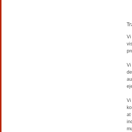
Tr
Vi
vi
pr
Vi
de
au
ej
Vi
ko
at
in
mu