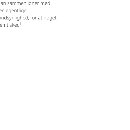
an sammenligner med
en egentlige
andsynlighed, for at noget
1
lemt sker.