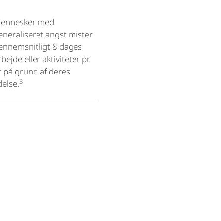
ennesker med
eneraliseret angst mister
ennemsnitligt 8 dages
rbejde eller aktiviteter pr.
r på grund af deres
3
delse.