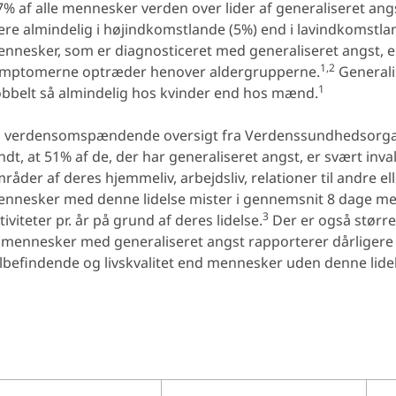
7% af alle mennesker verden over lider af generaliseret ang
re almindelig i højindkomstlande (5%) end i lavindkomstlan
nnesker, som er diagnosticeret med generaliseret angst, 
1,2
mptomerne optræder henover aldergrupperne.
Generali
1
bbelt så almindelig hos kvinder end hos mænd.
 verdensomspændende oversigt fra Verdenssundhedsorga
ndt, at 51% af de, der har generaliseret angst, er svært inv
råder af deres hjemmeliv, arbejdsliv, relationer til andre elle
nnesker med denne lidelse mister i gennemsnit 8 dage med
3
tiviteter pr. år på grund af deres lidelse.
Der er også større
 mennesker med generaliseret angst rapporterer dårligere
lbefindende og livskvalitet end mennesker uden denne lidel