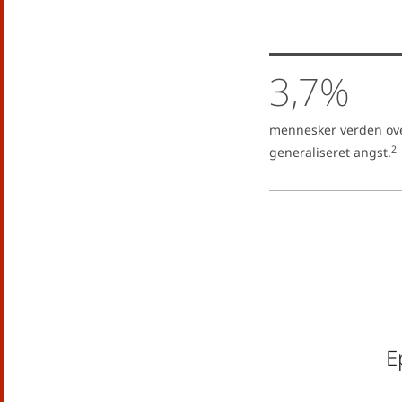
3,7%
mennesker verden over
2
generaliseret angst.
E