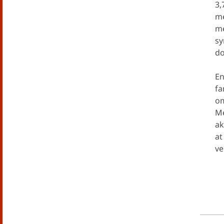
3,
me
me
sy
do
En
fa
om
Me
ak
at
ve