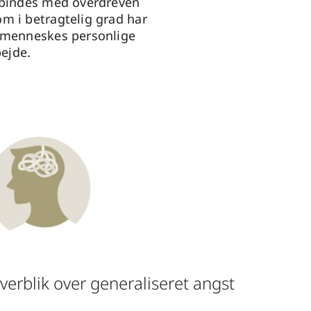
rbindes med overdreven
m i betragtelig grad har
t menneskes personlige
bejde.
verblik over generaliseret angst