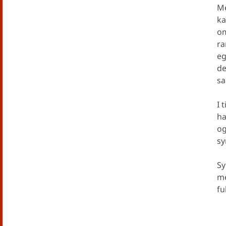
Me
ka
om
ra
eg
de
sa
I 
ha
og
sy
Sy
me
fu