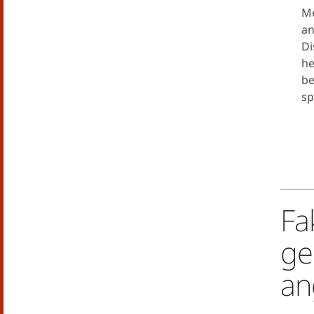
Me
an
Di
he
be
sp
Fa
ge
an