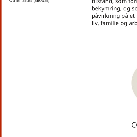
Other Sites (Global)
tilstand, som fo
bekymring, og so
påvirkning på e
liv, familie og ar
O