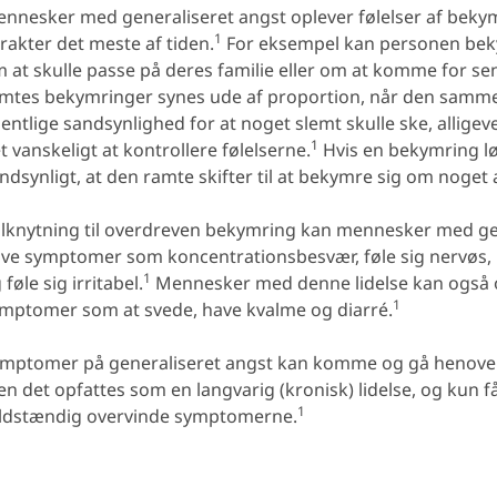
nnesker med generaliseret angst oplever følelser af bek
1
rakter det meste af tiden.
For eksempel kan personen bek
 at skulle passe på deres familie eller om at komme for sent 
mtes bekymringer synes ude af proportion, når den samm
entlige sandsynlighed for at noget slemt skulle ske, alligev
1
t vanskeligt at kontrollere følelserne.
Hvis en bekymring løs
ndsynligt, at den ramte skifter til at bekymre sig om noget 
tilknytning til overdreven bekymring kan mennesker med ge
ve symptomer som koncentrationsbesvær, føle sig nervøs, 
1
 føle sig irritabel.
Mennesker med denne lidelse kan også o
1
mptomer som at svede, have kvalme og diarré.
mptomer på generaliseret angst kan komme og gå henover 
n det opfattes som en langvarig (kronisk) lidelse, og kun f
1
ldstændig overvinde symptomerne.