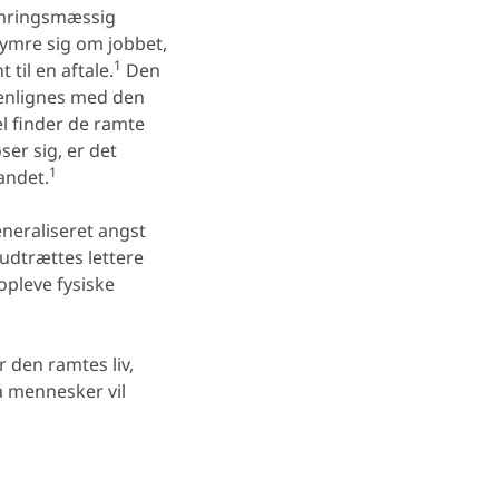
ymringsmæssig
ymre sig om jobbet,
1
til en aftale.
Den
enlignes med den
el finder de ramte
er sig, er det
1
andet.
neraliseret angst
udtrættes lettere
pleve fysiske
den ramtes liv,
å mennesker vil