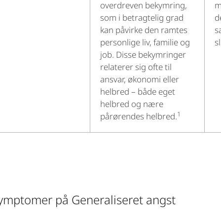
overdreven bekymring,
m
som i betragtelig grad
d
kan påvirke den ramtes
s
personlige liv, familie og
s
job. Disse bekymringer
relaterer sig ofte til
ansvar, økonomi eller
helbred – både eget
helbred og nære
1
pårørendes helbred.
ymptomer på Generaliseret angst