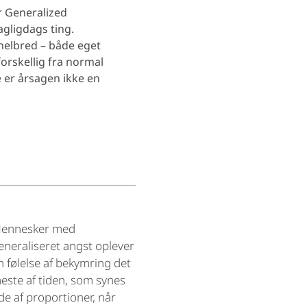
r Generalized
agligdags ting.
 helbred – både eget
orskellig fra normal
 er årsagen ikke en
ennesker med
eneraliseret angst oplever
n følelse af bekymring det
este af tiden, som synes
de af proportioner, når