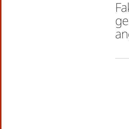
Fa
ge
an