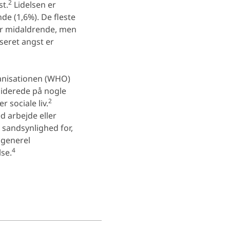
2
st.
Lidelsen er
de (1,6%). De fleste
er midaldrende, men
seret angst er
nisationen (WHO)
aliderede på nogle
2
r sociale liv.
 arbejde eller
 sandsynlighed for,
 generel
4
se.