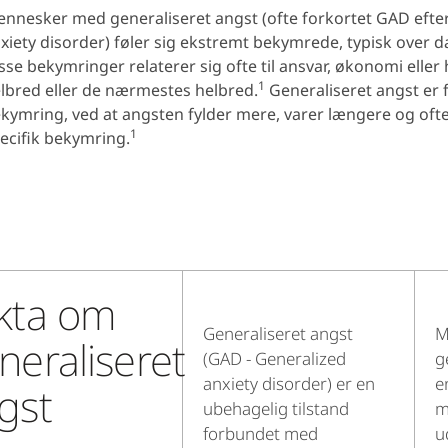
nnesker med generaliseret angst (ofte forkortet GAD efte
xiety disorder) føler sig ekstremt bekymrede, typisk over d
sse bekymringer relaterer sig ofte til ansvar, økonomi eller
1
lbred eller de nærmestes helbred.
Generaliseret angst er f
kymring, ved at angsten fylder mere, varer længere og ofte
1
ecifik bekymring.
kta om
Generaliseret angst
M
neraliseret
(GAD - Generalized
g
anxiety disorder) er en
e
gst
ubehagelig tilstand
m
forbundet med
u