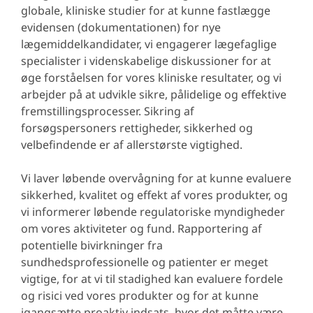
globale, kliniske studier for at kunne fastlægge
evidensen (dokumentationen) for nye
lægemiddelkandidater, vi engagerer lægefaglige
specialister i videnskabelige diskussioner for at
øge forståelsen for vores kliniske resultater, og vi
arbejder på at udvikle sikre, pålidelige og effektive
fremstillingsprocesser. Sikring af
forsøgspersoners rettigheder, sikkerhed og
velbefindende er af allerstørste vigtighed.
Vi laver løbende overvågning for at kunne evaluere
sikkerhed, kvalitet og effekt af vores produkter, og
vi informerer løbende regulatoriske myndigheder
om vores aktiviteter og fund. Rapportering af
potentielle bivirkninger fra
sundhedsprofessionelle og patienter er meget
vigtige, for at vi til stadighed kan evaluere fordele
og risici ved vores produkter og for at kunne
igangsætte proaktiv indsats, hvor det måtte være