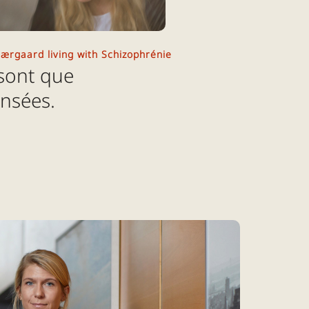
jærgaard living with Schizophrénie
sont que
nsées.