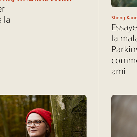
er
 la
Sheng Kangs
Essaye
la mal
Parki
comme 
ami