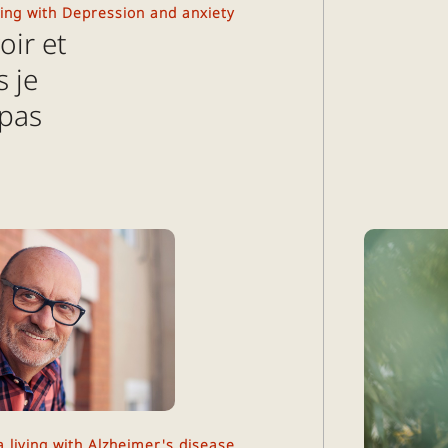
ving with Depression and anxiety
oir et
s je
 pas
 living with Alzheimer's disease