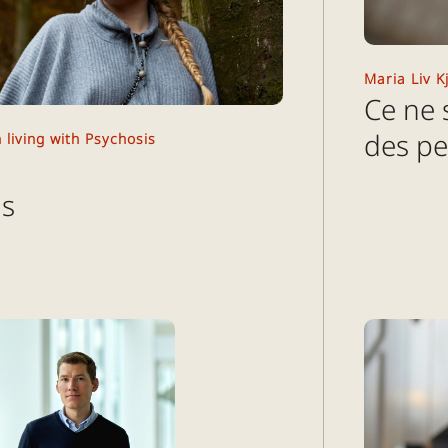
Maria Liv K
Ce ne 
des pe
 living with Psychosis
ns