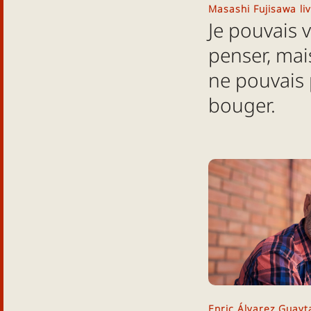
Masashi Fujisawa li
Je pouvais v
penser, mai
ne pouvais
bouger.
Enric Álvarez Guayta