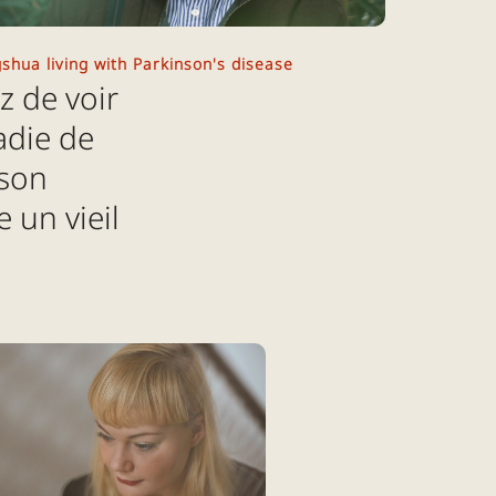
hua living with Parkinson's disease
z de voir
adie de
nson
un vieil