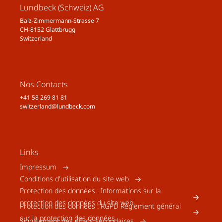
Lundbeck (Schweiz) AG
Balz-Zimmermann-Strasse 7
CH-8152 Glattbrugg
Switzerland
Nos Contacts
+41 58 269 81 81
switzerland@lundbeck.com
Links
Impressum
Conditions d'utilisation du site web
Protection des données : Informations sur la
protection des données du site web
Protection des données : RGPD Règlement général
sur la protection des données
Signalement des effets secondaires