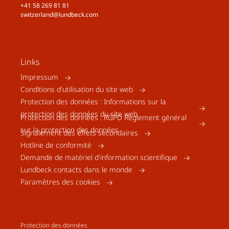
+41 58 269 81 81
switzerland@lundbeck.com
Links
Impressum
Conditions d'utilisation du site web
Protection des données : Informations sur la
protection des données du site web
Protection des données : RGPD Règlement général
sur la protection des données
Signalement des effets secondaires
Hotline de conformité
Demande de matériel d'information scientifique
Lundbeck contacts dans le monde
Paramètres des cookies
Protection des données