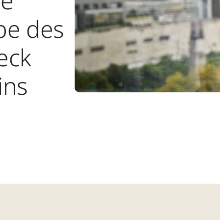
te
be des
eck
ins