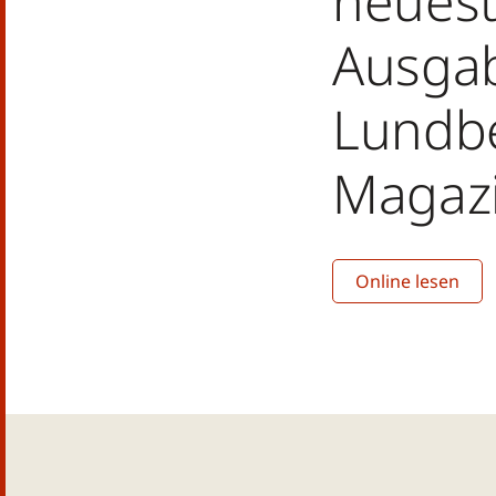
neues
Ausga
Lundb
Magaz
Online lesen