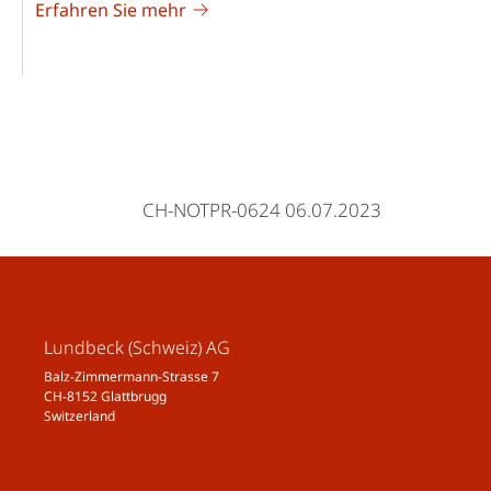
Erfahren Sie mehr
CH-NOTPR-0624 06.07.2023
Lundbeck (Schweiz) AG
Balz-Zimmermann-Strasse 7
CH-8152 Glattbrugg
Switzerland