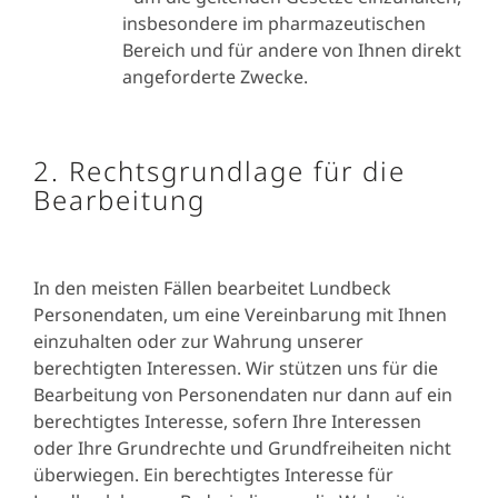
und Marketing-C
insbesondere im pharmazeutischen
Alle Benutzer der
personenbezogenen Daten
Eine vollstän
Bereich und für andere von Ihnen direkt
Website (über
sind:
Beschreib
angeforderte Zwecke.
Cookies)
IP-Adresse, einschließlich
dieser Cookies
Ihres Netzwerkstandorts
Sie in unserer 
Informationen über Ihren
Richtlinie
Computer
2. Rechtsgrundlage für die
Typ des Browsers
Bearbeitung
Gesuchte Begriffe
In den meisten Fällen bearbeitet Lundbeck
Wenn Lundbeck personenbezogene Daten verarbeitet, die über a
Personendaten, um eine Vereinbarung mit Ihnen
ausdrücklich darüber informieren, wie Ihre personenbezogenen D
einzuhalten oder zur Wahrung unserer
denen personenbezogene Daten über andere Kanäle/Geräte/Drit
berechtigten Interessen. Wir stützen uns für die
lesen, wenn Sie auf den unten stehenden Link klicken.
Bearbeitung von Personendaten nur dann auf ein
Personal data regarding next of kin to Lundbeck employees obta
berechtigtes Interesse, sofern Ihre Interessen
Personal data obtained from third parties for scientific resea
oder Ihre Grundrechte und Grundfreiheiten nicht
Personal data obtained through video surveillance at the Lun
überwiegen. Ein berechtigtes Interesse für