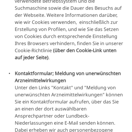
verwendete Betriebssystem und die
gemeldet wer
speziell angefordert und
Suchmaschine sowie die Dauer des Besuchs auf
registriere
der Webseite. Weitere Informationen darüber,
erhoben, sondern nur als
überwachen 
wie wir Cookies verwenden, einschließlich zur
Teil einer Meldung von
analysieren
Erstellung von Profilen, und wie Sie das Setzen
unerwünschten
eine
von Cookies durch entsprechende Einstellung
Ereignissen im
Über
medizinisc
Ihres Browsers verhindern, finden Sie in unserer
Zusammenhang mit
Lundbeck.com -
wissenschaf
Cookie-Richtlinie
(über den Cookie-Link unten
einem Rechtsfall oder
Benutzer des
Bewertung 
auf jeder Seite)
.
einem Versicherungsfall
"Kontakt"-
unerwüns
erfasst und verarbeitet
Formulars
Ereigni
Kontaktformular; Meldung von unerwünschten
oder wenn die Daten für
(PV)
vorzunehme
Arzneimittelwirkungen
die medizinische und
mit einem Lu
Unter den Links "Kontakt" und "Meldung von
wissenschaftliche
Produkt
unerwünschten Arzneimittelwirkungen" können
Beurteilung und
Verbindung 
Sie ein Kontaktformular aufrufen, über das Sie
Bewertung des Falls
könnten. 
an einen der dort auswählbaren
relevant sind
Ansprechpartner oder Lundbeck-
geschieht, 
Andere
Niederlassungen eine E-Mail senden können.
Qualitätsst
personenbezogene
Dabei erheben wir auch personenbezogene
zu gewährleis