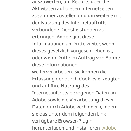
auszuwerten, um Reports über die
Aktivitäten auf diesen Internetseiten
zusammenzustellen und um weitere mit
der Nutzung des Internetauftritts
verbundene Dienstleistungen zu
Name, Telefonnummer, E-
erbringen. Adobe gibt diese
Mail Adresse
Informationen an Dritte weiter, wenn
Über
Name der Organisation
dieses gesetzlich vorgeschrieben ist,
Lundbeck.com -
Land
Bereitstell
oder wenn Dritte im Auftrag von Adobe
Benutzer des
Andere
angeforde
diese Informationen
"Kontakt"-
personenbezogene
Dienstlei
weiterverarbeiten. Sie können die
Formulars
Daten, die in der
Bearbeitun
Erfassung der durch Cookies erzeugten
(andere Anfragen
Nachricht oder im
Anfrag
und auf Ihre Nutzung des
als PV)
angehängten
Internetauftritts bezogenen Daten an
Dokument enthalten sind
Adobe sowie die Verarbeitung dieser
Art des angeforderten
Daten durch Adobe verhindern, indem
Dienstes, falls vorhanden
sie das unter dem folgenden Link
verfügbare Browser-Plugin
herunterladen und installieren
Adobe