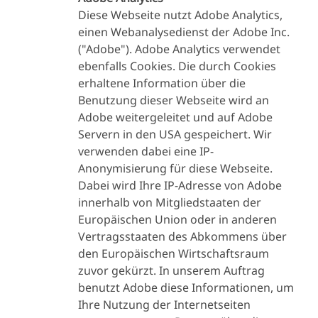
Vorschriften sind Lundbeck
Diese Webseite nutzt Adobe Analytics,
Mitarbeiter, die zufällig
einen Webanalysedienst der Adobe Inc.
unerwünschte Ereignisse in
("Adobe"). Adobe Analytics verwendet
öffentlich zugänglichen
ebenfalls Cookies. Die durch Cookies
erhaltene Information über die
Quellen (z. B. sozialen
Benutzung dieser Webseite wird an
Medien) identifizieren,
Adobe weitergeleitet und auf Adobe
jedoch verpflichtet, diese an
Servern in den USA gespeichert. Wir
Lundbeck zu melden.
verwenden dabei eine IP-
Anonymisierung für diese Webseite.
Dabei wird Ihre IP-Adresse von Adobe
innerhalb von Mitgliedstaaten der
Europäischen Union oder in anderen
Vertragsstaaten des Abkommens über
den Europäischen Wirtschaftsraum
zuvor gekürzt. In unserem Auftrag
benutzt Adobe diese Informationen, um
Ihre Nutzung der Internetseiten