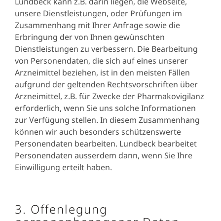
Lundbeck kann z.B. darin liegen, die Webseite,
Personal data collected in relation to site access/guest regis
unsere Dienstleistungen, oder Prüfungen im
Personal data collected in relation to work related accidents
Zusammenhang mit Ihrer Anfrage sowie die
Personal data obtained in relation to investors’ acquisition o
Erbringung der von Ihnen gewünschten
Personal data obtained in limited situations when Lundbeck a
Dienstleistungen zu verbessern. Die Bearbeitung
Personal data obtained from third parties as part syndicated 
von Personendaten, die sich auf eines unserer
Arzneimittel beziehen, ist in den meisten Fällen
aufgrund der geltenden Rechtsvorschriften über
Arzneimittel, z.B. für Zwecke der Pharmakovigilanz
erforderlich, wenn Sie uns solche Informationen
zur Verfügung stellen. In diesem Zusammenhang
können wir auch besonders schützenswerte
Personendaten bearbeiten. Lundbeck bearbeitet
Personendaten ausserdem dann, wenn Sie Ihre
Einwilligung erteilt haben.
3. Offenlegung