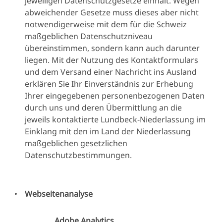
jeweiligen Datenschutzgesetze einhält. Wegen
Daten, die in der
abweichender Gesetze muss dieses aber nicht
Nachricht oder im
notwendigerweise mit dem für die Schweiz
angehängten Dokument
maßgeblichen Datenschutzniveau
enthalten sind
übereinstimmen, sondern kann auch darunter
liegen. Mit der Nutzung des Kontaktformulars
Die Quelle der im "Kontakt"-
und dem Versand einer Nachricht ins Ausland
Formular (PV)
erklären Sie Ihr Einverständnis zur Erhebung
erhobenen Daten sind
Ihrer eingegebenen personenbezogenen Daten
Angehörige/Personen oder
durch uns und deren Übermittlung an die
medizinisches Fachpersonal,
jeweils kontaktierte Lundbeck-Niederlassung im
Einklang mit den im Land der Niederlassung
die
maßgeblichen gesetzlichen
in Ihrem Namen berichten,
Datenschutzbestimmungen.
sowie öffentlich zugängliche
Quellen wie Websites
oder soziale Medien (im
Allgemeinen werden diese
Webseitenanalyse
Quellen nicht überwacht.
Aufgrund einschlägiger
Adobe Analytics