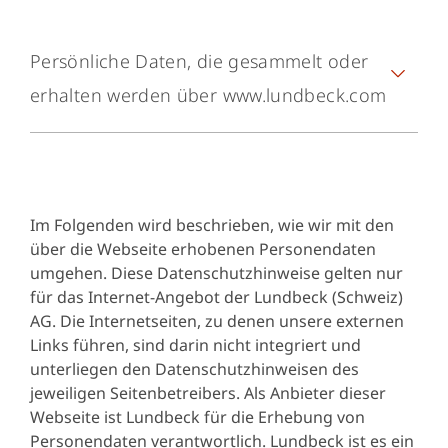
Persönliche Daten, die gesammelt oder
erhalten werden über www.lundbeck.com
Art der
Kategorien
Verarbeitung
von
Zweck d
und
personenbezogenen
Verarbeit
Kategorien von
Daten und Quelle,
Im Folgenden wird beschrieben, wie wir mit den
Personen
falls relevant
über die Webseite erhobenen Personendaten
umgehen. Diese Datenschutzhinweise gelten nur
für das Internet-Angebot der Lundbeck (Schweiz)
AG. Die Internetseiten, zu denen unsere externen
E-Mail Adresse
Links führen, sind darin nicht integriert und
Alarmtyp (Ihre
unterliegen den Datenschutzhinweisen des
Über
Bereitstell
Einstellungen)
jeweiligen Seitenbetreibers. Als Anbieter dieser
Lundbeck.com
gewünschten 
Spracheinstellungen
Webseite ist Lundbeck für die Erhebung von
Abonnenten
Benachricht
Ob die Zustimmung für
Personendaten verantwortlich. Lundbeck ist es ein