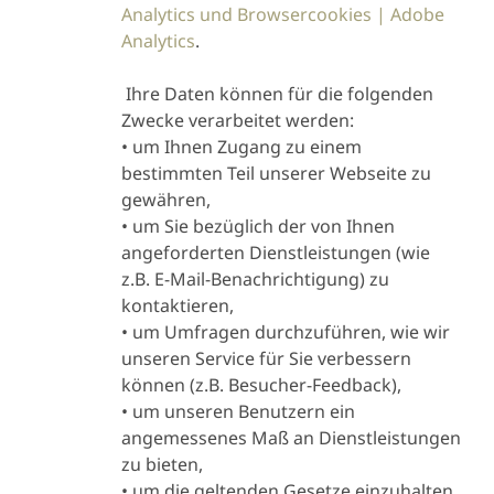
Analytics und Browsercookies | Adobe
Analytics
.
Ihre Daten können für die folgenden
Zwecke verarbeitet werden:
• um Ihnen Zugang zu einem
bestimmten Teil unserer Webseite zu
gewähren,
• um Sie bezüglich der von Ihnen
angeforderten Dienstleistungen (wie
z.B. E-Mail-Benachrichtigung) zu
kontaktieren,
Durch die Verwendung von
• um Umfragen durchzuführen, wie wir
Cookies können wir
unseren Service für Sie verbessern
Informationen darüber
können (z.B. Besucher-Feedback),
Wir verwen
sammeln, wie Sie
• um unseren Benutzern ein
notwendige Co
lundbeck.com nutzen und
angemessenes Maß an Dienstleistungen
funktiona
Über
wie Sie sich online verhalten.
zu bieten,
Cookies, statis
Lundbeck.com -
• um die geltenden Gesetze einzuhalten,
Die Art der erfassten