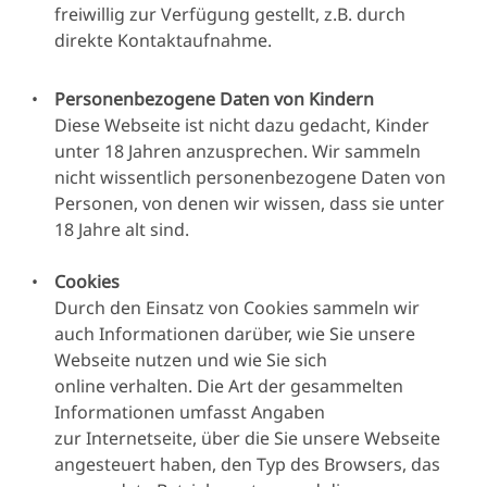
freiwillig zur Verfügung gestellt, z.B. durch
gesammelt, sondern nur
direkte Kontaktaufnahme.
erfasst und verarbeitet,
wenn sie im
Personenbezogene Daten von Kindern
Zusammenhang mit
Diese Webseite ist nicht dazu gedacht, Kinder
einer Meldung über ein
unter 18 Jahren anzusprechen. Wir sammeln
unerwünschtes Ereignis
nicht wissentlich personenbezogene Daten von
gemeldet wird und für die
Personen, von denen wir wissen, dass sie unter
Es ist gese
medizinische und
18 Jahre alt sind.
vorgeschri
wissenschaftliche
dass H. Lu
Beurteilung und
Cookies
A/S Ih
Bewertung des Falls
Durch den Einsatz von Cookies sammeln wir
personenbe
relevant ist
auch Informationen darüber, wie Sie unsere
Daten samm
Strafrechtliche
Webseite nutzen und wie Sie sich
verarbeitet. 
Verurteilungen/Straftaten
online verhalten. Die Art der gesammelten
verpflichte
(nur wenn gemeldet und
Informationen umfasst Angaben
unerwüns
relevant*)
*Im
zur Internetseite, über die Sie unsere Webseite
Ereignisse
Allgemeinen wird diese
angesteuert haben, den Typ des Browsers, das
Lundbe
Datenkategorie nicht