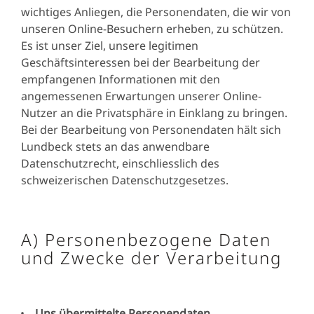
vonInvestoren-
Benachrich
Direktmarketing und die
wichtiges Anliegen, die Personendaten, die wir von
benachrichtigungen
Direktmark
unseren Online-Besuchern erheben, zu schützen.
Verarbeitung
Es ist unser Ziel, unsere legitimen
personenbezogener
Geschäftsinteressen bei der Bearbeitung der
Daten gegeben wurde
empfangenen Informationen mit den
angemessenen Erwartungen unserer Online-
Nutzer an die Privatsphäre in Einklang zu bringen.
Bei der Bearbeitung von Personendaten hält sich
Wenn Nutzer von
Lundbeck stets an das anwendbare
Lundbeck.com unser
Datenschutzrecht, einschliesslich des
"Kontaktformular" zur
schweizerischen Datenschutzgesetzes.
Meldung von
Nebenwirkungen und
unerwünschten
A) Personenbezogene Daten
Ereignissen in Bezug auf
und Zwecke der Verarbeitung
unsere Arzneimittel (als
Patienten) verwenden,
erhalten wir die folgenden
Daten vom Patienten:
Uns übermittelte Personendaten