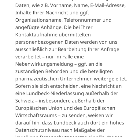
Daten, die in der
Daten, wie z.B. Vorname, Name, E-Mail-Adresse,
Patientenver
Nachricht oder im
Inhalte Ihrer Nachricht und ggf.
und
angehängten Dokument
Organisationsname, Telefonnummer und
Patientensic
enthalten sind
angefügte Anhänge. Die bei Ihrer
zu verbesse
Kontaktaufnahme übermittelten
das Nutzen-
personenbezogenen Daten werden von uns
Profil v
Medizinisches Fachpersonal
ausschließlich zur Bearbeitung Ihrer Anfrage
Arzneimitt
und Personen, die im
verarbeitet – nur im Falle eine
bewert
Namen von Patienten
Nebenwirkungsmeldung – ggf. an die
zuständigen Behörden und die beteiligten
berichten:
pharmazeutischen Unternehmen weitergeleitet.
Kontaktinformationen
Sofern sie sich entscheiden, eine Nachricht an
(Name/Initialen, Adresse,
eine Lundbeck-Niederlassung außerhalb der
E-Mail Adresse)
Schweiz – insbesondere außerhalb der
Land
Europäischen Union und des Europäischen
Beruf/Titel des HCP (nur
Wirtschaftsraums – zu senden, weisen wir
HCPs)
darauf hin, dass Lundbeck auch dort ein hohes
Andere
Datenschutzniveau nach Maßgabe der
personenbezogene