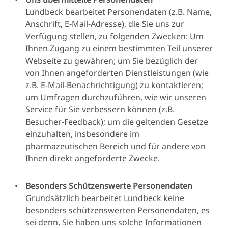
Kontaktinformationen
Lundbeck bearbeitet Personendaten (z.B. Name,
Anschrift, E-Mail-Adresse), die Sie uns zur
(Name/Initialen, Adresse,
Verfügung stellen, zu folgenden Zwecken: Um
E-Mail Adresse)
Ihnen Zugang zu einem bestimmten Teil unserer
Land
Webseite zu gewähren; um Sie bezüglich der
Angabenzu
von Ihnen angeforderten Dienstleistungen (wie
Geburtsdatum,
z.B. E-Mail-Benachrichtigung) zu kontaktieren;
Alter/Altersgruppe,
um Umfragen durchzuführen, wie wir unseren
Geschlecht
Service für Sie verbessern können (z.B.
Informationen zu
Besucher-Feedback); um die geltenden Gesetze
Gesundheit und
einzuhalten, insbesondere im
Medikamenten
pharmazeutischen Bereich und für andere von
Sexualleben/sexuelle
Ihnen direkt angeforderte Zwecke.
Orientierung (nur wenn
angegeben und
Besonders Schützenswerte Personendaten
relevant)
*Im Allgemeinen
Grundsätzlich bearbeitet Lundbeck keine
wird diese
besonders schützenswerten Personendaten, es
Datenkategorie nicht
sei denn, Sie haben uns solche Informationen
speziell angefordert und