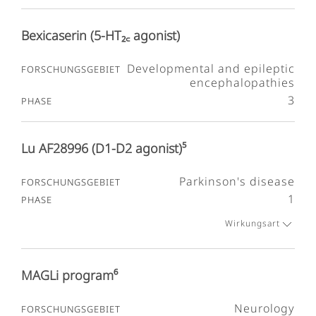
Bexicaserin (5-HT₂꜀ agonist)
Developmental and epileptic
encephalopathies
3
Lu AF28996 (D1-D2 agonist)⁵
Parkinson's disease
1
Wirkungsart
MAGLi program⁶
Neurology