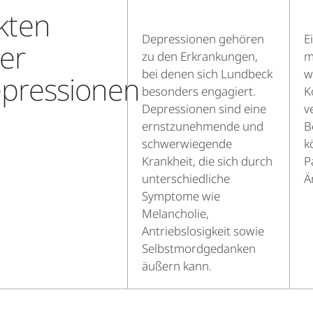
kten
Depressionen gehören
E
er
zu den Erkrankungen,
m
bei denen sich Lundbeck
w
pressionen
besonders engagiert.
K
Depressionen sind eine
v
ernstzunehmende und
B
schwerwiegende
k
Krankheit, die sich durch
P
unterschiedliche
Ä
Symptome wie
Melancholie,
Antriebslosigkeit sowie
Selbstmordgedanken
äußern kann.