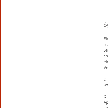
S
Ei
is
St
ch
ei
V
D
we
Di
Ap