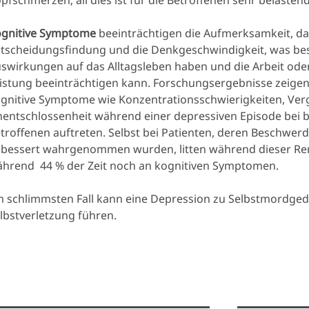
pfschmerzen; all dies ist für die Betroffenen sehr belastend
gnitive Symptome
beeinträchtigen die Aufmerksamkeit, da
tscheidungsfindung und die Denkgeschwindigkeit, was be
swirkungen auf das Alltagsleben haben und die Arbeit oder
istung beeinträchtigen kann. Forschungsergebnisse zeige
gnitive Symptome wie Konzentrationsschwierigkeiten, Verg
entschlossenheit während einer depressiven Episode bei b
troffenen auftreten. Selbst bei Patienten, deren Beschwer
bessert wahrgenommen wurden, litten während dieser Re
hrend 44 % der Zeit noch an kognitiven Symptomen.
 schlimmsten Fall kann eine Depression zu Selbstmordge
lbstverletzung führen.