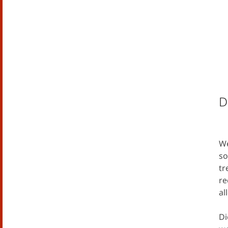
D
We
so
tr
re
al
Di