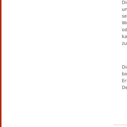
Di
un
se
We
od
ka
zu
Di
bi
Er
De