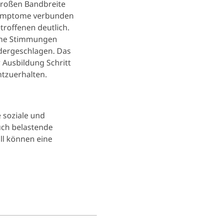
 großen Bandbreite
 Symptome verbunden
troffenen deutlich.
seine Stimmungen
edergeschlagen. Das
 Ausbildung Schritt
htzuerhalten.
e soziale und
uch belastende
all können eine