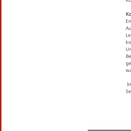
Ko
Ko
En
Au
Le
ko
Un
Be
ge
wä
Im
Se