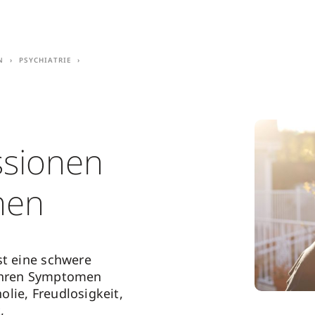
n
Psychiatrie
sionen
hen
st eine schwere
ihren Symptomen
lie, Freudlosigkeit,
,