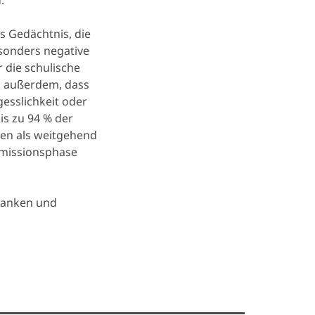
.
s Gedächtnis, die
sonders negative
 die schulische
n außerdem, dass
esslichkeit oder
is zu 94 % der
den als weitgehend
missionsphase
danken und