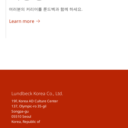
여러분의 커리어를 룬드벡과 함께 하세요.
Learn more
Lundbeck Korea Co., Ltd.
19F, Korea AD Culture Center
137, Olympic-ro 35-gil
Songpa-gu
05510 Seoul
Korea, Republic of