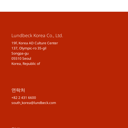
Lundbeck Korea Co., Ltd.
19F, Korea AD Culture Center
137, Olympic-ro 35-gil
Songpa-gu
05510 Seoul
Korea, Republic of
연락처
+82 2 431 6600
south_korea@lundbeck.com