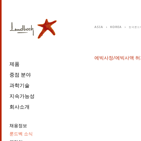
Asia
Korea
한국룬드
에빅사정/에빅사액 허
제품
중점 분야
과학기술
지속가능성
회사소개
채용정보
룬드벡 소식