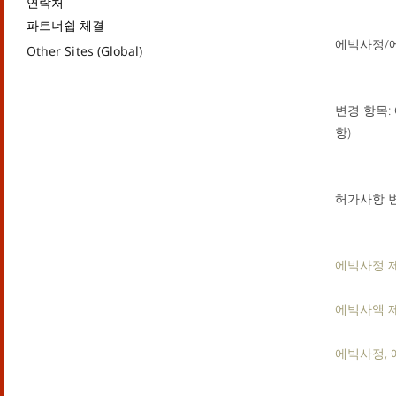
연락처
파트너쉽 체결
에빅사정/에
Other Sites (Global)
변경 항목:
항)
허가사항 
에빅사정 
에빅사액 
에빅사정,