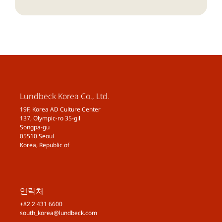
Lundbeck Korea Co., Ltd.
19F, Korea AD Culture Center
137, Olympic-ro 35-gil
Songpa-gu
05510 Seoul
Korea, Republic of
연락처
+82 2 431 6600
south_korea@lundbeck.com