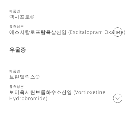
렉사프로®
에스시탈로프람옥살산염 (Escitalopram Oxalate)
우울증
브린텔릭스®
보티옥세틴브롬화수소산염 (Vortioxetine
Hydrobromide)