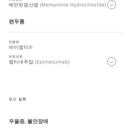
메만틴염산염 (Memantine Hydrochloride)
편두통
바이엡티®
엡티네주맙 (Eptinezumab)
정신 질환
우울증, 불안장애