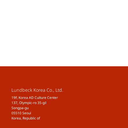
Lundbeck Korea Co., Ltd.
19F, Korea AD Culture Center
137, Olympic-ro 35-gil
Songpa-gu
05510 Seoul
Korea, Republic of