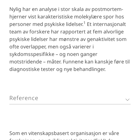
Nylig har en analyse i stor skala av postmortem-
hjerner vist karakteristiske molekylære spor hos
1
personer med psykiske lidelser.
Et internasjonalt
team av forskere har rapportert at fem alvorlige
psykiske lidelser har mønstre av genaktivitet som
ofte overlapper, men også varierer i
sykdomsspesifikke – og noen ganger
motstridende – måter. Funnene kan kanskje føre til
diagnostiske tester og nye behandlinger.
Reference
Gandal et al., Science 359, 693–697, 2018
Som en vitenskapsbasert organisasjon er våre