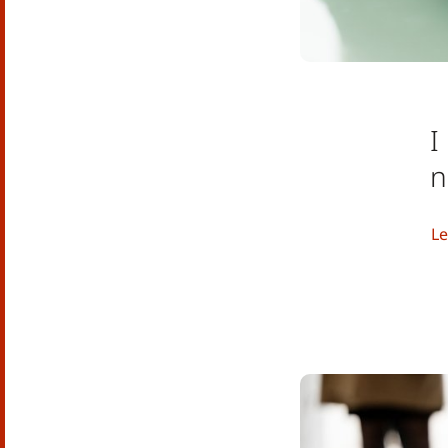
I
n
L