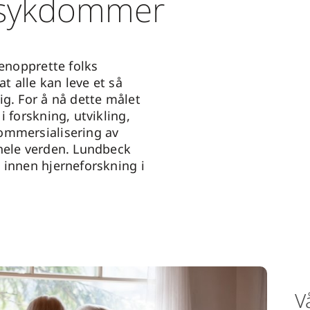
esykdommer
jenopprette folks
at alle kan leve et så
ig. For å nå dette målet
i forskning, utvikling,
ommersialisering av
hele verden. Lundbeck
 innen hjerneforskning i
V