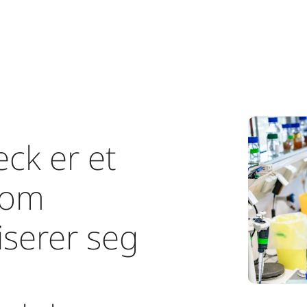
ck er et
som
iserer seg