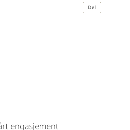
Del
årt engasjement