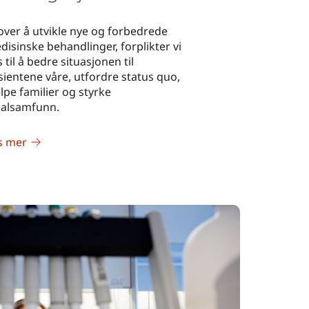
over å utvikle nye og forbedrede
disinske behandlinger, forplikter vi
 til å bedre situasjonen til
sientene våre, utfordre status quo,
lpe familier og styrke
kalsamfunn.
s mer