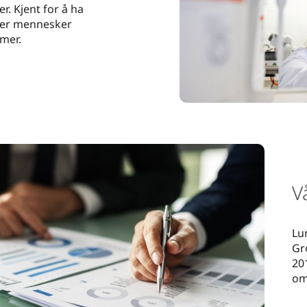
. Kjent for å ha
oner mennesker
mer.
V
Lu
Gr
20
om