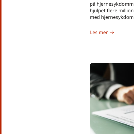
på hjernesykdommer
hjulpet flere milli
med hjernesykdom
Les mer