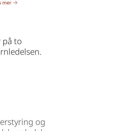
s mer
 på to
ernledelsen.
ierstyring og