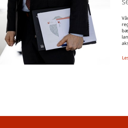
s
Vå
re
bæ
la
ak
Le