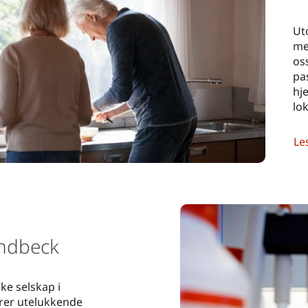
Ut
me
oss
pa
hje
lo
Le
undbeck
ke selskap i
rer utelukkende