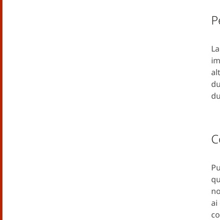
P
La
im
al
du
du
C
Pu
qu
no
ai
co