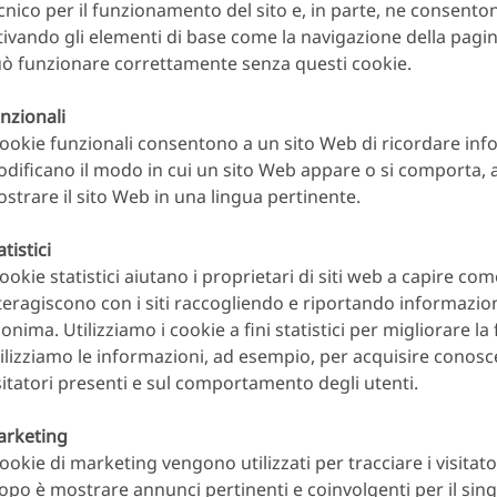
cnico per il funzionamento del sito e, in parte, ne consent
tivando gli elementi di base come la navigazione della pagin
ò funzionare correttamente senza questi cookie.
nzionali
cookie funzionali consentono a un sito Web di ricordare inf
dificano il modo in cui un sito Web appare o si comporta,
strare il sito Web in una lingua pertinente.
atistici
cookie statistici aiutano i proprietari di siti web a capire come
teragiscono con i siti raccogliendo e riportando informazio
onima. Utilizziamo i cookie a fini statistici per migliorare la f
ilizziamo le informazioni, ad esempio, per acquisire conos
sitatori presenti e sul comportamento degli utenti.
rketing
cookie di marketing vengono utilizzati per tracciare i visitator
opo è mostrare annunci pertinenti e coinvolgenti per il sing