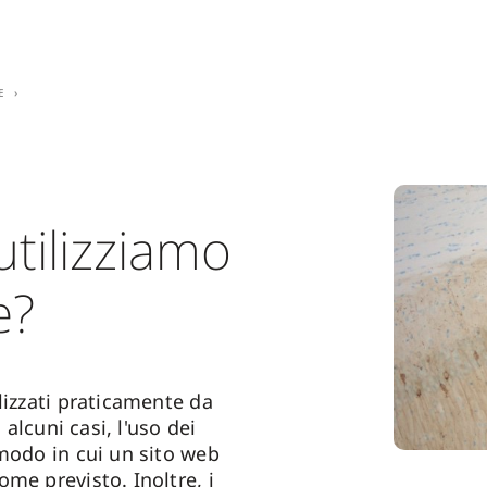
e
tilizziamo
e?
lizzati praticamente da
n alcuni casi, l'uso dei
 modo in cui un sito web
me previsto. Inoltre, i