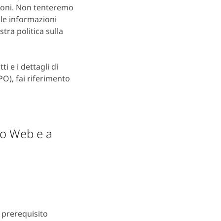
ioni. Non tenteremo
 le informazioni
tra politica sulla
i e i dettagli di
O), fai riferimento
ito Web e a
n prerequisito