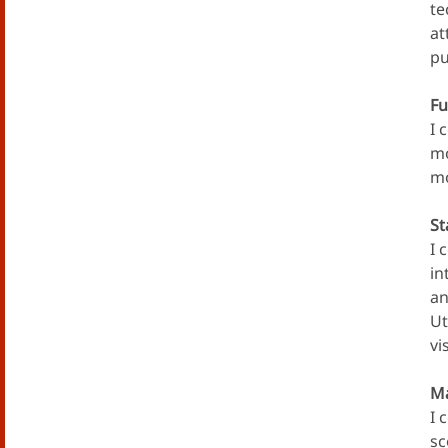
te
at
pu
Fu
I 
mo
mo
St
I 
in
an
Ut
vi
Ma
I 
sc