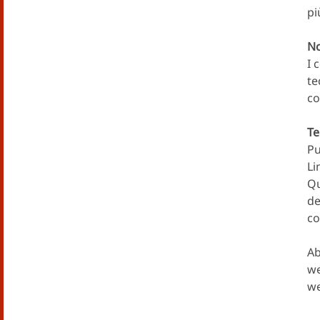
pi
No
I 
te
co
Te
Pu
Li
Qu
de
co
Ab
we
we