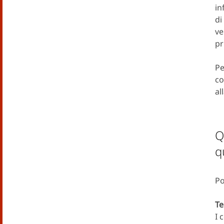
in
di
ve
pr
Pe
co
al
Q
q
Po
Te
I 