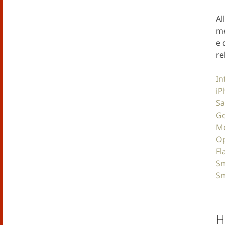
Al
me
e 
re
In
iP
Sa
G
Mo
O
Fl
Sm
Sm
H