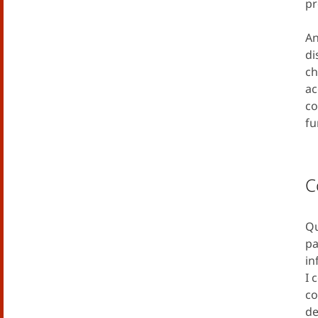
pr
An
di
ch
ac
co
fu
C
Qu
pa
in
I 
co
de