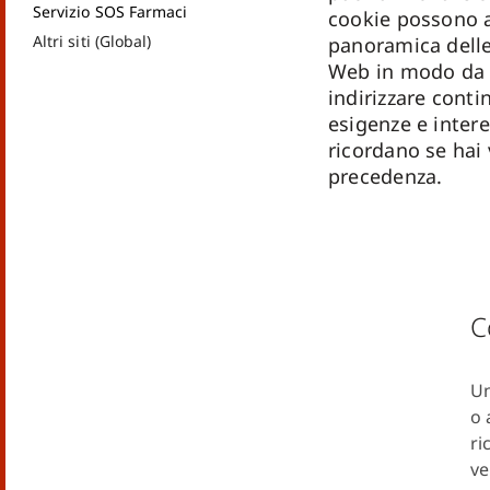
Servizio SOS Farmaci
cookie possono a
Altri siti (Global)
panoramica delle 
Web in modo da p
indirizzare cont
esigenze e intere
ricordano se hai v
precedenza.
C
Un
o 
ri
ve