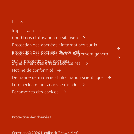
Links
Impressum
Conditions d'utilisation du site web
Protection des données : Informations sur la
protection des données du site web
Protection des données : RGPD Règlement général
sur la protection des données
Signalement des effets secondaires
Hotline de conformité
Demande de matériel d'information scientifique
Lundbeck contacts dans le monde
Paramètres des cookies
Protection des données
Copyright© 2026 Lundbeck (Schweiz) AG