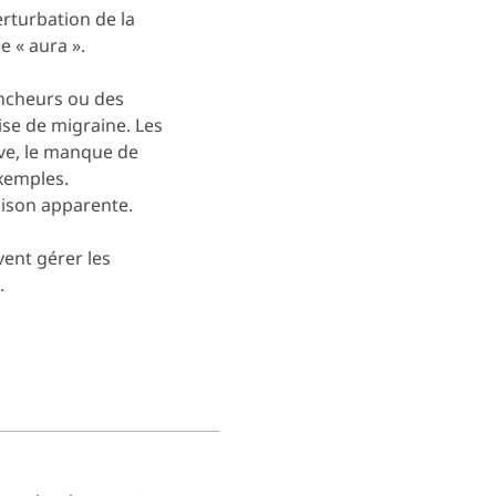
erturbation de la
e « aura ».
encheurs ou des
ise de migraine. Les
ive, le manque de
exemples.
aison apparente.
vent gérer les
.