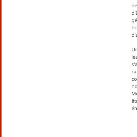
de
d'
gé
ho
d'
Un
le
s'
ra
co
no
Mê
êt
ém