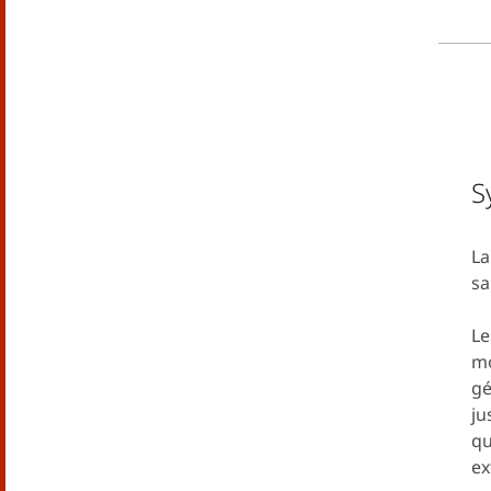
S
La
sa
Le
mo
gé
ju
qu
ex