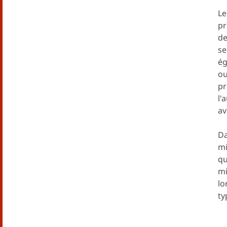
Le
pr
de
se
ég
ou
pr
l'
av
Da
mi
qu
mi
lo
ty