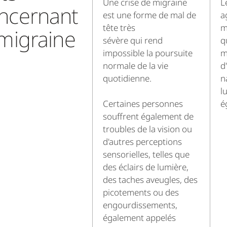
Une crise de migraine
L
ncernant
est une forme de mal de
a
tête très
m
 migraine
sévère qui rend
q
impossible la poursuite
m
normale de la vie
d
quotidienne.
n
l
Certaines personnes
é
souffrent également de
troubles de la vision ou
d'autres perceptions
sensorielles, telles que
des éclairs de lumière,
des taches aveugles, des
picotements ou des
engourdissements,
également appelés