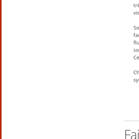
tr
vi
So
fa
fl
so
Ce
Ch
sy
Fa