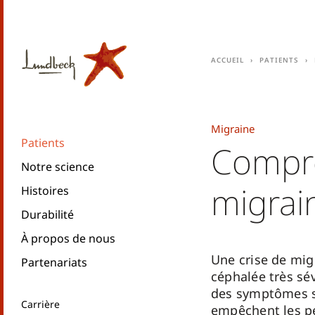
Accueil
Patients
Migraine
Patients
Compre
Notre science
migrai
Histoires
Durabilité
À propos de nous
Une crise de mig
Partenariats
céphalée très sé
des symptômes s
Carrière
empêchent les pe