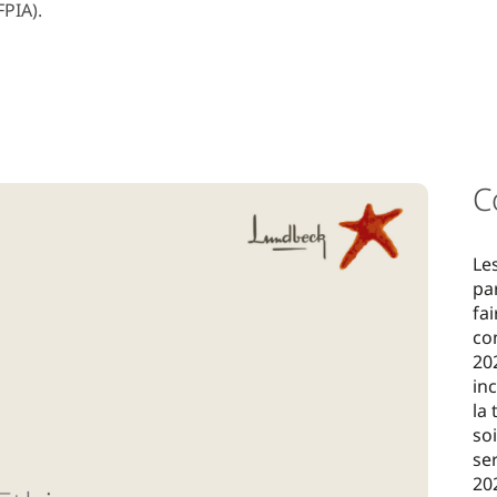
FPIA).
C
Le
pa
fa
co
20
in
la 
so
ser
20