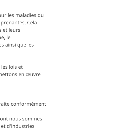
our les maladies du
 prenantes. Cela
s et leurs
e, le
s ainsi que les
es lois et
 mettons en œuvre
 faite conformément
s dont nous sommes
et d'industries