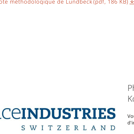
ote méthodologique de Lundbeck
(pdf, 186 KB)
P
K
Vo
d'i