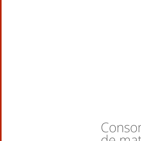
Conso
de mat