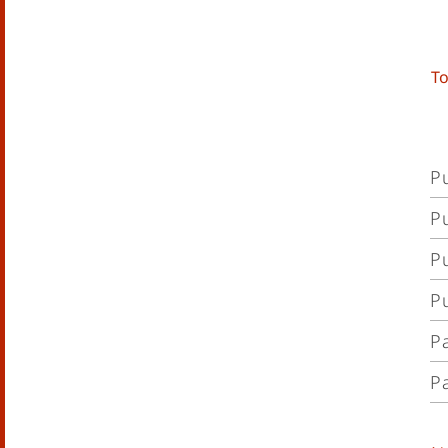
To
P
P
Té
P
Té
P
Té
P
Té
P
Té
Té