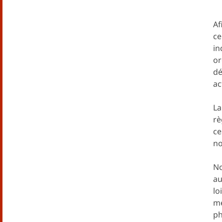
Af
ce
in
or
dé
ac
La
rè
ce
no
No
au
lo
me
ph