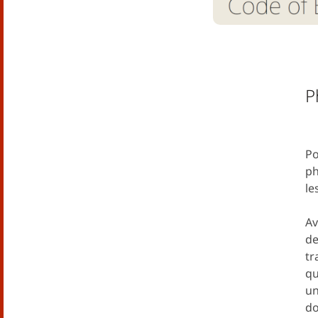
P
Po
ph
le
Av
de
tr
qu
un
do