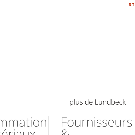
en
plus de Lundbeck
mmation
Fournisseurs
ériaux
&