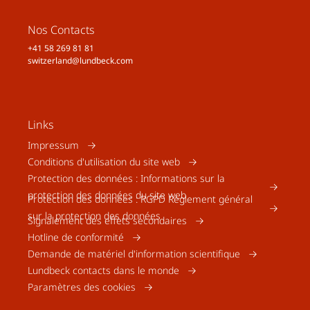
Nos Contacts
+41 58 269 81 81
switzerland@lundbeck.com
Links
Impressum
Conditions d'utilisation du site web
Protection des données : Informations sur la
protection des données du site web
Protection des données : RGPD Règlement général
sur la protection des données
Signalement des effets secondaires
Hotline de conformité
Demande de matériel d'information scientifique
Lundbeck contacts dans le monde
Paramètres des cookies