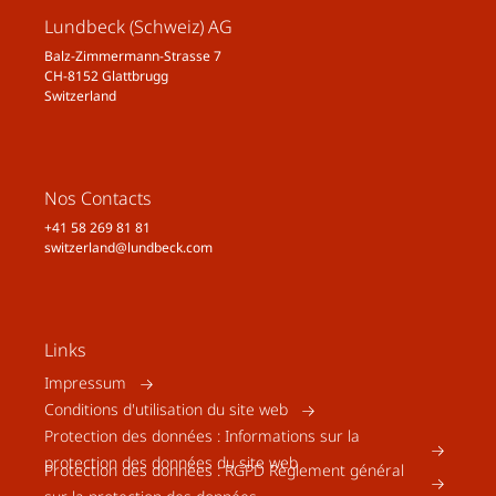
Lundbeck (Schweiz) AG
Balz-Zimmermann-Strasse 7
CH-8152 Glattbrugg
Switzerland
Nos Contacts
+41 58 269 81 81
switzerland@lundbeck.com
Links
Impressum
Conditions d'utilisation du site web
Protection des données : Informations sur la
protection des données du site web
Protection des données : RGPD Règlement général