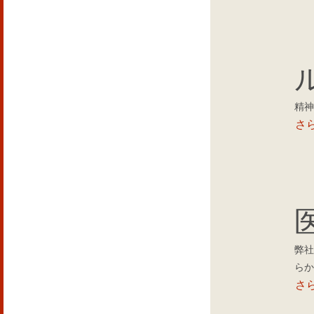
精神
さ
弊社
らか
さ