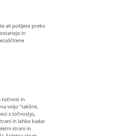
te ali pošljete preko
ostanejo in
nezaščitene
 točnost in
na voljo "takšne,
ezi s točnostjo,
trani in lahko kadar
letni strani in
a. Spletna stran