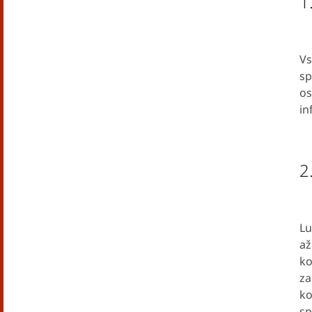
1
Vs
sp
os
in
2
Lu
až
ko
za
ko
sp