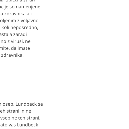
macije so namenjene
a zdravnika ali
oljenim z veljavno
 koli neposredno,
astala zaradi
no z virusi, ne
mite, da imate
 zdravnika.
ih oseb. Lundbeck se
eh strani in ne
 vsebine teh strani.
 zato vas Lundbeck