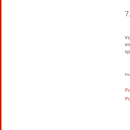
7
Vs
im
sp
Pov
Po
Po