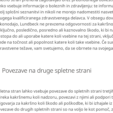
hko vsebuje informacije o boleznih in zdravljenju: te infor
olj splošni seznanitvi in nikoli ne morejo nadomestiti nasvet
ugega kvalificiranega zdravstvenega delavca. V obsegu dov
konodajo, Lundbeck ne prevzema odgovornosti za kakršno
ključno, posledično, posredno ali kaznovalno škodo, ki bi n
stopa do ali uporabe katere koli vsebine na tej strani, vključ
ede na točnost ali popolnost katere koli take vsebine. Če su
ravstvene težave, vam svetujemo, da se obrnete na svojega
. Povezave na druge spletne strani
letna stran lahko vsebuje povezave do spletnih strani tretj
reka kakršnemu koli nadzoru, povezavi z njimi ali podpori t
govarja za kakršno koli škodo ali poškodbe, ki bi izhajale iz
vezave do drugih spletnih strani so na voljo le kot pomoč,