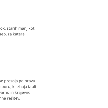
ok, starih manj kot
seb, za katere
 se presoja po pravu
oru, ki izhaja iz ali
tvarno in krajevno
mna rešitev.