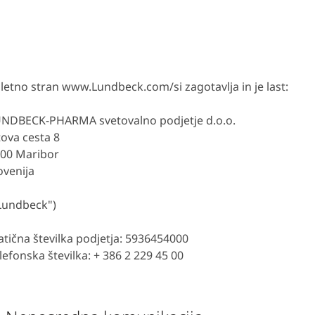
letno stran www.Lundbeck.com/si zagotavlja in je last:
NDBECK-PHARMA svetovalno podjetje d.o.o.
tova cesta 8
00 Maribor
ovenija
Lundbeck")
tična številka podjetja: 5936454000
lefonska številka: + 386 2 229 45 00