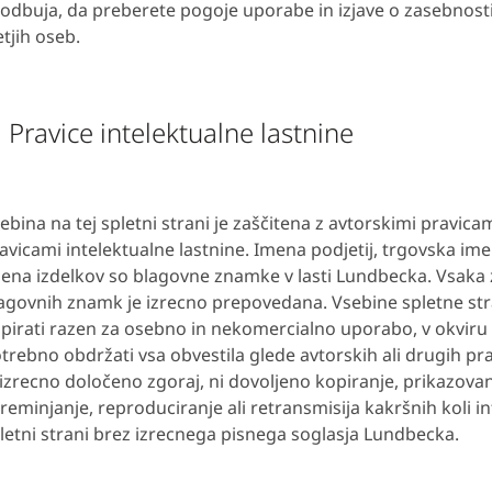
odbuja, da preberete pogoje uporabe in izjave o zasebnosti 
etjih oseb.
. Pravice intelektualne lastnine
ebina na tej spletni strani je zaščitena z avtorskimi pravica
avicami intelektualne lastnine. Imena podjetij, trgovska imen
ena izdelkov so blagovne znamke v lasti Lundbecka. Vsaka 
agovnih znamk je izrecno prepovedana. Vsebine spletne str
pirati razen za osebno in nekomercialno uporabo, v okviru 
trebno obdržati vsa obvestila glede avtorskih ali drugih pra
 izrecno določeno zgoraj, ni dovoljeno kopiranje, prikazova
reminjanje, reproduciranje ali retransmisija kakršnih koli in
letni strani brez izrecnega pisnega soglasja Lundbecka.