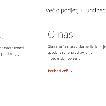
Več o podjetju Lundbec
O nas
t
Globalno farmacevtsko podjetje, ki je
 nekatere izmed
specializirano za zdravljenje
es predpisujejo
možganskih bolezni.
etu.
Preberi več