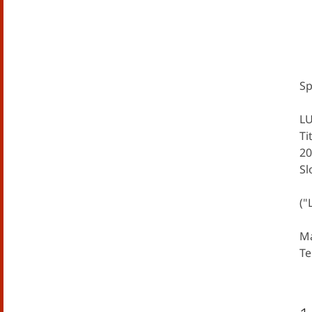
Sp
LU
Ti
20
Sl
("
Ma
Te