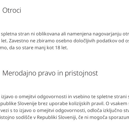
. Otroci
 spletna stran ni oblikovana ali namenjena nagovarjanju otr
 let. Zavestno ne zbiramo osebno določljivih podatkov od o
mo, da so stare manj kot 18 let.
. Merodajno pravo in pristojnost
 izjavo o omejitvi odgovornosti in vsebino te spletne strani
publike Slovenije brez uporabe kolizijskih pravil. O vsakem sp
zvezi s to izjavo o omejitvi odgovornosti, odloča izključno s
istojno sodišče v Republiki Sloveniji, če ni mogoča sporazu