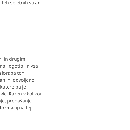
teh spletnih strani
mi in drugimi
a, logotipi in vsa
zloraba teh
ani ni dovoljeno
katere pa je
vic. Razen v kolikor
nje, prenašanje,
formacij na tej