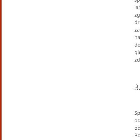
la
zg
dr
za
na
do
gl
zd
3
Sp
od
od
Po