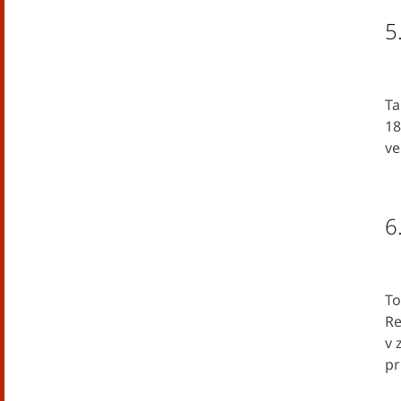
5
Ta
18
ve
6
To
Re
v 
pr