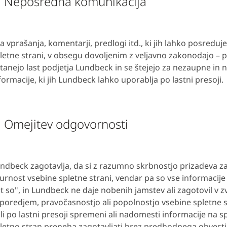
. Neposredna komunikacija
a vprašanja, komentarji, predlogi itd., ki jih lahko posreduje
letne strani, v obsegu dovoljenim z veljavno zakonodajo – p
tanejo last podjetja Lundbeck in se štejejo za nezaupne in 
formacije, ki jih Lundbeck lahko uporablja po lastni presoji.
. Omejitev odgovornosti
ndbeck zagotavlja, da si z razumno skrbnostjo prizadeva za
urnost vsebine spletne strani, vendar pa so vse informacije 
t so", in Lundbeck ne daje nobenih jamstev ali zagotovil v zv
poredjem, pravočasnostjo ali popolnostjo vsebine spletne s
li po lastni presoji spremeni ali nadomesti informacije na sp
letno stran preneha zagotavljati brez predhodnega obvestil