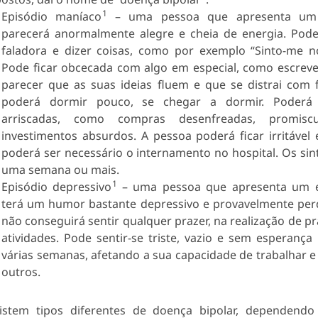
1
Episódio maníaco
– uma pessoa que apresenta um 
parecerá anormalmente alegre e cheia de energia. Pod
faladora e dizer coisas, como por exemplo “Sinto-me 
Pode ficar obcecada com algo em especial, como escreve
parecer que as suas ideias fluem e que se distrai com f
poderá dormir pouco, se chegar a dormir. Poderá re
arriscadas, como compras desenfreadas, promisc
investimentos absurdos. A pessoa poderá ficar irritável
poderá ser necessário o internamento no hospital. Os s
uma semana ou mais.
1
Episódio depressivo
– uma pessoa que apresenta um e
terá um humor bastante depressivo e provavelmente perd
não conseguirá sentir qualquer prazer, na realização de p
atividades. Pode sentir-se triste, vazio e sem esperanç
várias semanas, afetando a sua capacidade de trabalhar e
outros.
istem tipos diferentes de doença bipolar, dependend