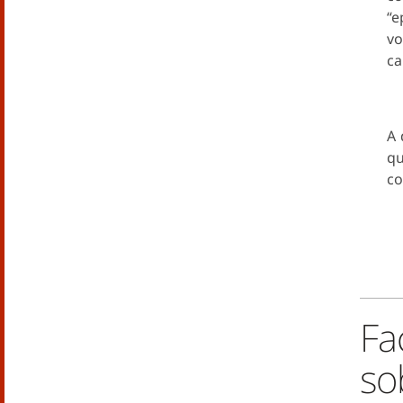
“e
vo
ca
A 
qu
co
Fa
so