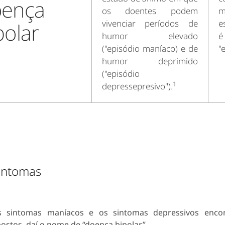
ença
os doentes podem
m
vivenciar períodos de
e
polar
humor elevado
é
("episódio maníaco) e de
"
humor deprimido
("episódio
1
depressepresivo").
intomas
s sintomas maníacos e os sintomas depressivos enco
ostos, daí o nome de “doença bipolar”.