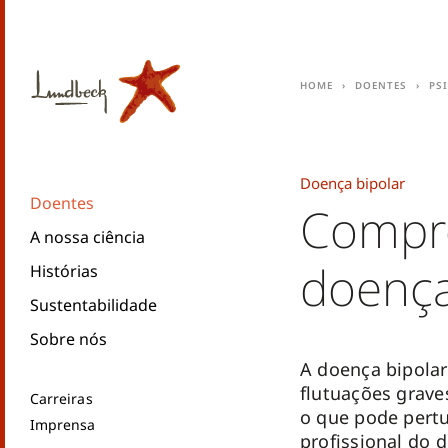
Home
Doentes
Ps
Doença bipolar
Doentes
Compr
A nossa ciência
doença
Histórias
Sustentabilidade
Sobre nós
A doença bipolar
flutuações grave
Carreiras
o que pode pertu
Imprensa
profissional do d