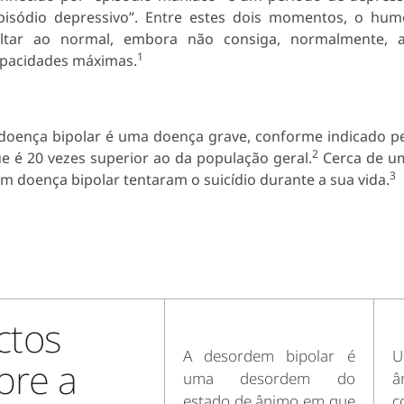
pisódio depressivo”. Entre estes dois momentos, o hu
ltar ao normal, embora não consiga, normalmente, a
1
pacidades máximas.
doença bipolar é uma doença grave, conforme indicado pel
2
e é 20 vezes superior ao da população geral.
Cerca de um
3
m doença bipolar tentaram o suicídio durante a sua vida.
ctos
A desordem bipolar é
U
bre a
uma desordem do
â
estado de ânimo em que
c