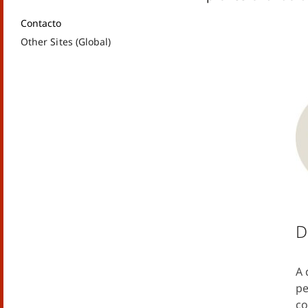
Contacto
Other Sites (Global)
D
A 
pe
co