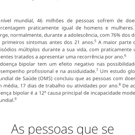
nível mundial, 46 milhões de pessoas sofrem de doen
rcentagem praticamente igual de homens e mulheres.
rge, normalmente, durante a adolescência, com 76% dos d
5
 primeiros sintomas antes dos 21 anos.
A maior parte 
isódios múltiplos durante a sua vida, com praticament
6
entes tratados a apresentar uma recorrência por ano.
doença bipolar tem um efeito negativo nas possibilida
7
sempenho profissional e na assiduidade.
Um estudo glo
ndial de Saúde (OMS) concluiu que as pessoas com doen
8
 média, 17 dias de trabalho ou atividades por ano.
De ac
ença bipolar é a 12ª causa principal de incapacidade mode
9
ndial.
As pessoas que se