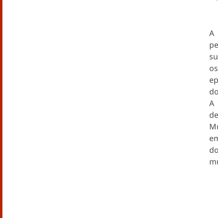
A 
pe
su
os
ep
do
A 
de
Mu
em
do
mu