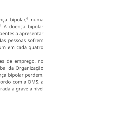
4
ça bipolar,
numa
1
A doença bipolar
oentes a apresentar
das pessoas sofrem
e um em cada quatro
des de emprego, no
bal da Organização
ça bipolar perdem,
ordo com a OMS, a
rada a grave a nível