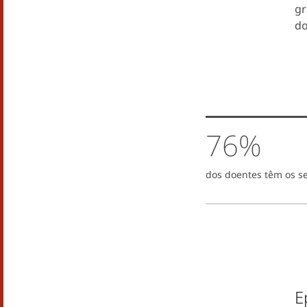
gr
do
76%
dos doentes têm os se
E