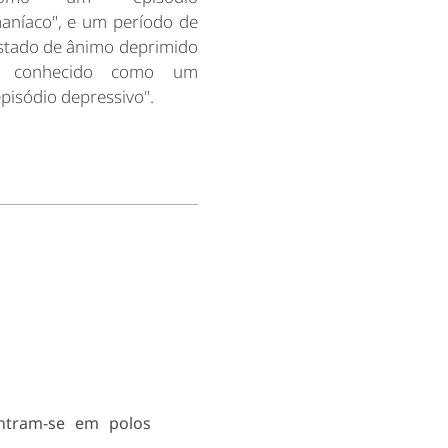
aníaco", e um período de
stado de ânimo deprimido
 conhecido como um
episódio depressivo".
ntram-se em polos