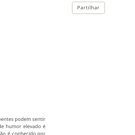
Partilhar
oentes podem sentir
e humor elevado é
são é conhecido por