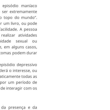
episódio maníaco
e ser extremamente
no topo do mundo”.
r um livro, ou pode
acilidade. A pessoa
alizar atividades
uidade sexual ou
 e, em alguns casos,
intomas podem durar
pisódio depressivo
erá o interesse, ou
raticamente todas as
a por um período de
 de interagir com os
o da presença e da