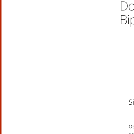
Do
Bi
S
O
op