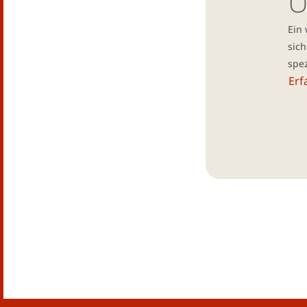
Ü
Ein
sic
spez
Erf