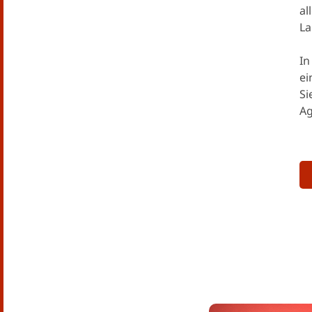
al
La
In
ei
Si
Ag