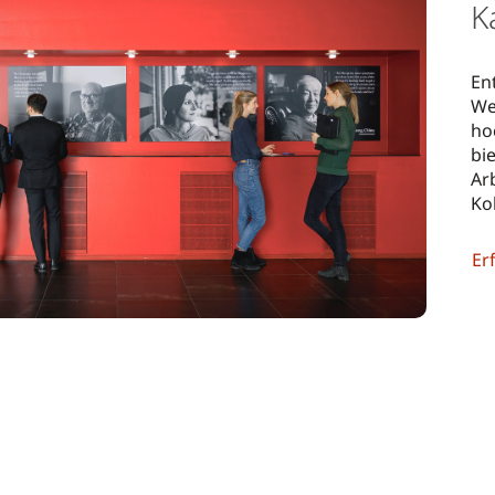
K
En
We
ho
bi
Ar
Ko
Er