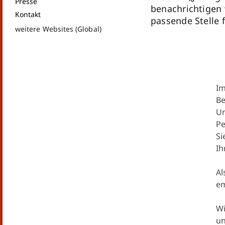
Presse
benachrichtigen 
Kontakt
passende Stelle f
weitere Websites (Global)
Im
Be
Un
Pe
Si
Ih
Al
em
Wi
un