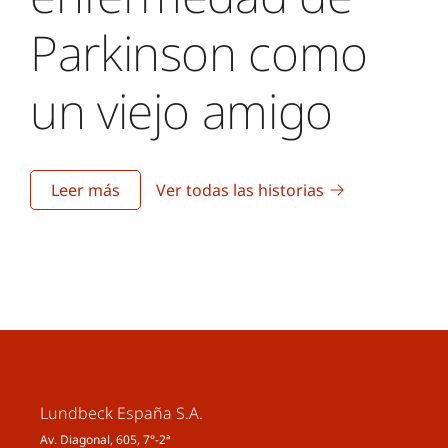
Parkinson como
un viejo amigo
Leer más
Ver todas las historias
Lundbeck España S.A.
Av. Diagonal, 605, 7°-2ª