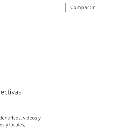
Compartir
pectivas
entíficos, vídeos y
s y locales,