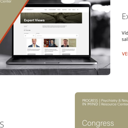
E
Ví
sa
VE
S