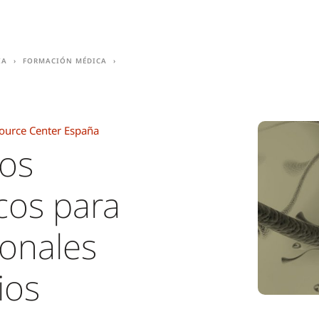
ia
Formación médica
ource Center España
os
icos para
ionales
ios