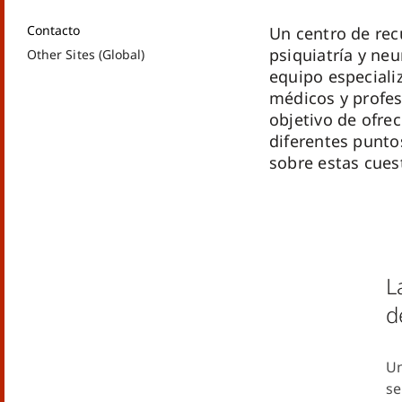
Contacto
Un centro de rec
psiquiatría y ne
Other Sites (Global)
equipo especiali
médicos y profesi
objetivo de ofre
diferentes punto
sobre estas cues
L
d
Un
se