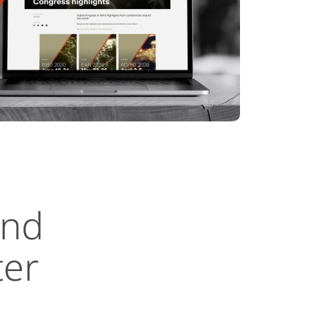
ind
ter